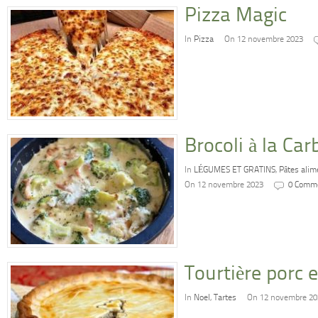
Pizza Magic
In
Pizza
On 12 novembre 2023
Brocoli à la Ca
In
LÉGUMES ET GRATINS
,
Pâtes alim
On 12 novembre 2023
0 Comm
Tourtière porc 
In
Noel
,
Tartes
On 12 novembre 20