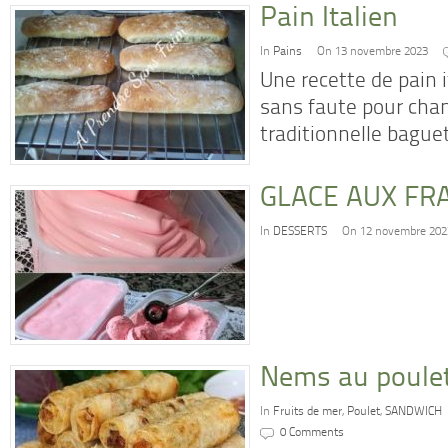
Pain Italien
In
Pains
On 13 novembre 2023
Une recette de pain i
sans faute pour chan
traditionnelle bague
GLACE AUX FR
In
DESSERTS
On 12 novembre 202
Nems au poulet
In
Fruits de mer
,
Poulet
,
SANDWICH
0 Comments