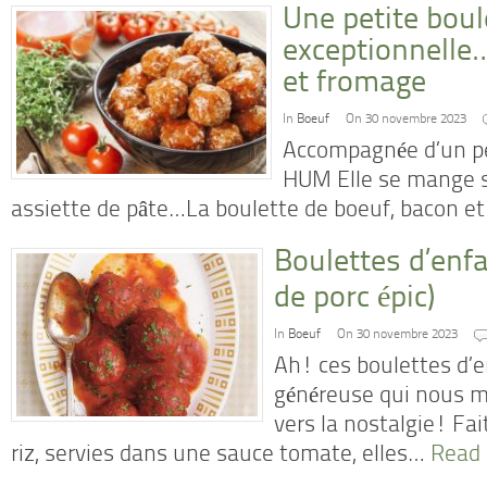
Une petite boul
exceptionnelle
et fromage
In
Boeuf
On 30 novembre 2023
Accompagnée d’un pe
HUM Elle se mange 
assiette de pâte…La boulette de boeuf, bacon e
Boulettes d’enf
de porc épic)
In
Boeuf
On 30 novembre 2023
Ah! ces boulettes d’e
généreuse qui nous m
vers la nostalgie! Fa
riz, servies dans une sauce tomate, elles…
Read 