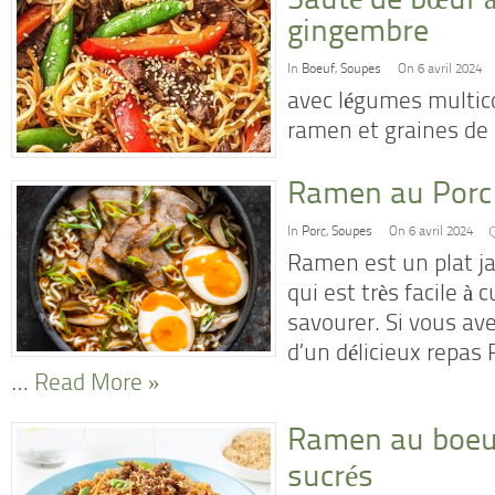
Sauté de bœuf à 
gingembre
In
Boeuf
,
Soupes
On 6 avril 2024
avec légumes multico
ramen et graines de
Ramen au Porc
In
Porc
,
Soupes
On 6 avril 2024
Ramen est un plat ja
qui est très facile à c
savourer. Si vous ave
d’un délicieux repas
…
Read More »
Ramen au boeuf
sucrés