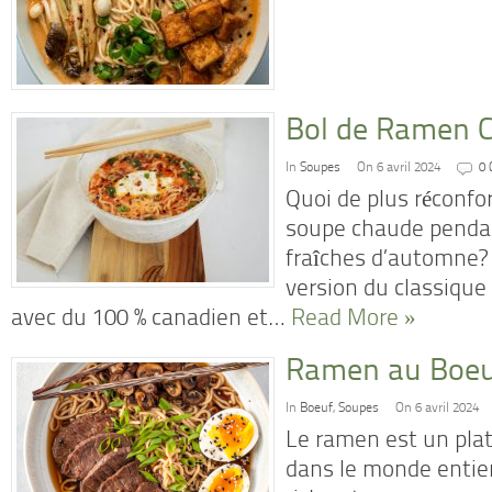
Bol de Ramen 
In
Soupes
On 6 avril 2024
0
Quoi de plus réconf
soupe chaude pendan
fraîches d’automne?
version du classique
avec du 100 % canadien et…
Read More »
Ramen au Boeu
In
Boeuf
,
Soupes
On 6 avril 2024
Le ramen est un pla
dans le monde entie