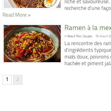
riche et savoureuse. 
recherche d’une faço
Read More »
Ramen à la mex
In
Boeuf
,
Porc
,
Soupes
On 6 avril 2
La rencontre des ra
d’ingrédients typiqu
maïs doux, poivrons 
hachée et piment ja
1
2