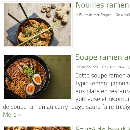
Nouilles ramen
In
Fruits de mer
,
Soupes
On 6 avri
Soupe ramen au
In
Porc
,
Soupes
On 6 avril 2024
Cette soupe ramen a
typiquement japonais
aux plats en restaur
goûteuse et réconfor
de soupe ramen au curry rouge saura faire trép
More »