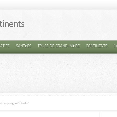
ATIFS
SANTÉES
TRUCS DE GRAND-MÈRE
CONTINENTS
N
ve by category "Oeufs"