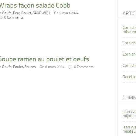
Wraps façon salade Cobb
ARTI
In
Oeufs
,
Porc
,
Poulet
,
SANDWICH
On 6 mars 2024
0 Comments
Cornich
mise en
Cornich
Cornicho
Soupe ramen au poulet et oeufs
Cornich
In
Oeufs
,
Poulet
,
Soupes
On 6 mars 2024
0 Comments
Recette
COMM
jean yv
mijoteu
jean yv
mijoteu