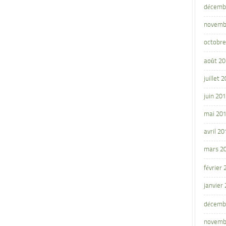
décemb
novemb
octobre
août 2
juillet 
juin 20
mai 20
avril 20
mars 2
février
janvier
décemb
novemb