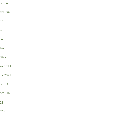
 2024
bre 2024
024
24
24
024
 2024
re 2023
re 2023
 2023
bre 2023
023
2023