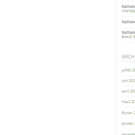
Nathali
champi
Nathali
Nathali
Boeuf, 
ARCH
juillet 
juin 20
avril 20
mars 2
février
janvier
décemb