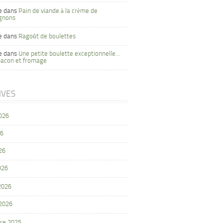
e
dans
Pain de viande à la crème de
gnons
e
dans
Ragoût de boulettes
e
dans
Une petite boulette exceptionnelle…
bacon et fromage
IVES
2026
26
26
026
 2026
 2026
re 2025