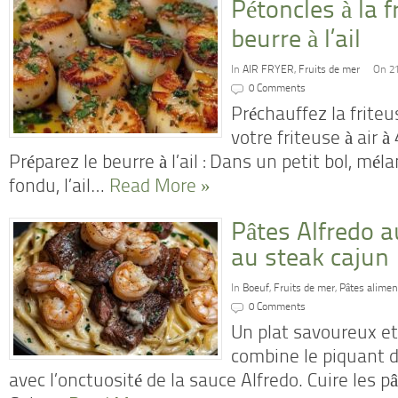
Pétoncles à la f
beurre à l’ail
In
AIR FRYER
,
Fruits de mer
On 2
0 Comments
Préchauffez la friteu
votre friteuse à air à
Préparez le beurre à l’ail : Dans un petit bol, mél
fondu, l’ail…
Read More »
Pâtes Alfredo a
au steak cajun
In
Boeuf
,
Fruits de mer
,
Pâtes alimen
0 Comments
Un plat savoureux et
combine le piquant d
avec l’onctuosité de la sauce Alfredo. Cuire les pât