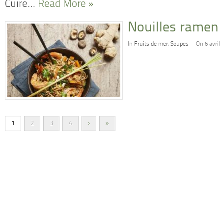
Cuire…
Read More »
Nouilles ramen
In
Fruits de mer
,
Soupes
On 6 avri
1
2
3
4
›
»