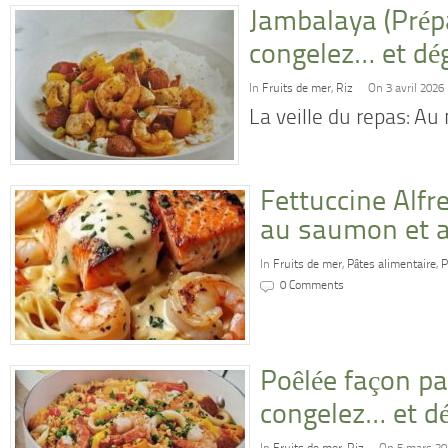
Jambalaya (Prép
congelez… et dé
In
Fruits de mer
,
Riz
On 3 avril 2026
La veille du repas: A
Fettuccine Alf
au saumon et a
In
Fruits de mer
,
Pâtes alimentaire
,
P
0 Comments
Poêlée façon pa
congelez… et d