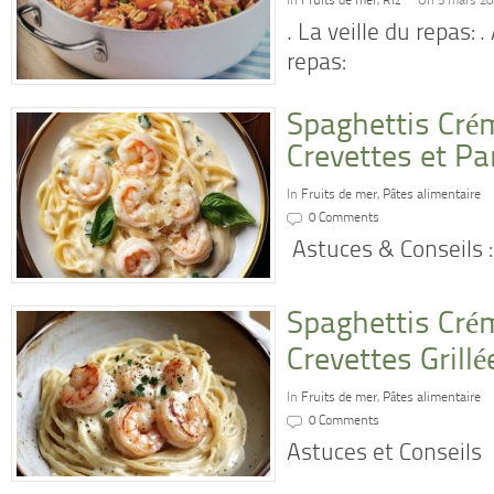
In
Fruits de mer
,
Riz
On 5 mars 20
. La veille du repas:
repas:
Spaghettis Cré
Crevettes et P
In
Fruits de mer
,
Pâtes alimentaire
0 Comments
Astuces & Conseils :
Spaghettis Cré
Crevettes Grillé
In
Fruits de mer
,
Pâtes alimentaire
0 Comments
Astuces et Conseils