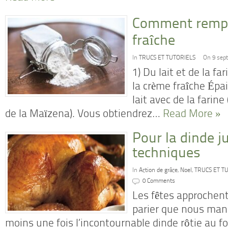
Comment rempl
fraîche
In
TRUCS ET TUTORIELS
On 9 sep
1) Du lait et de la f
la crème fraîche Épa
lait avec de la farin
de la Maïzena). Vous obtiendrez…
Read More »
Pour la dinde j
techniques
In
Action de grâce
,
Noel
,
TRUCS ET T
0 Comments
Les fêtes approchent, 
parier que nous man
moins une fois l’incontournable dinde rôtie au fo