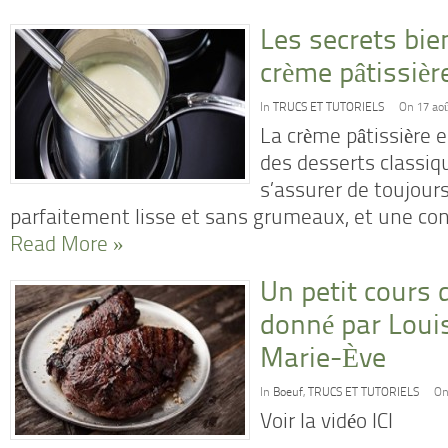
Les secrets bie
crème pâtissièr
In
TRUCS ET TUTORIELS
On 17 ao
La crème pâtissière 
des desserts classi
s’assurer de toujour
parfaitement lisse et sans grumeaux, et une co
Read More »
Un petit cours 
donné par Loui
Marie-Ève
In
Boeuf
,
TRUCS ET TUTORIELS
On
Voir la vidéo ICI