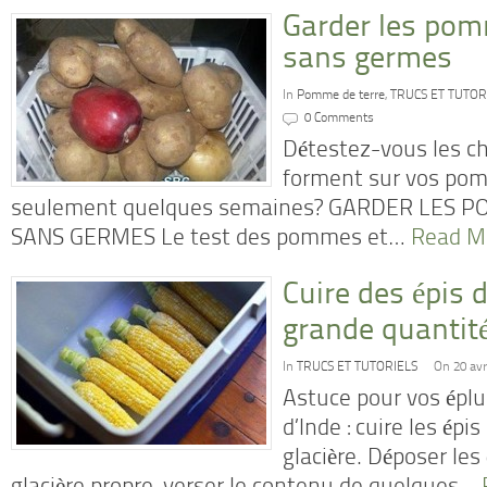
Garder les pom
sans germes
In
Pomme de terre
,
TRUCS ET TUTOR
0 Comments
Détestez-vous les ch
forment sur vos pom
seulement quelques semaines? GARDER LES 
SANS GERMES Le test des pommes et…
Read M
Cuire des épis 
grande quantit
In
TRUCS ET TUTORIELS
On 20 avr
Astuce pour vos éplu
d’Inde : cuire les ép
glacière. Déposer les