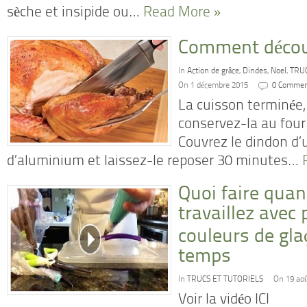
sèche et insipide ou…
Read More »
Comment découp
In
Action de grâce
,
Dindes
,
Noel
,
TRUC
On 1 décembre 2015
0 Comme
La cuisson terminée, 
conservez-la au four 
Couvrez le dindon d’u
d’aluminium et laissez-le reposer 30 minutes…
Quoi faire qua
travaillez avec 
couleurs de gl
temps
In
TRUCS ET TUTORIELS
On 19 ao
Voir la vidéo ICI