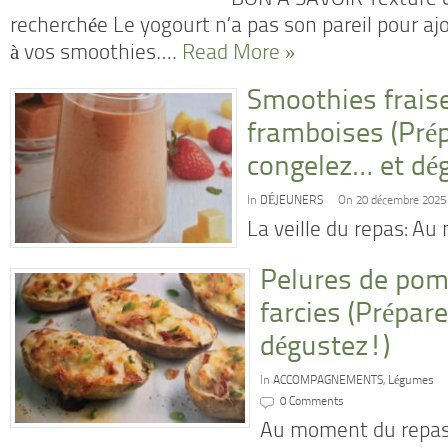
BON A SAVOIR Texture 
recherchée Le yogourt n’a pas son pareil pour ajo
à vos smoothies….
Read More »
Smoothies fraise
framboises (Prép
congelez… et dé
In
DÉJEUNERS
On 20 décembre 2025
La veille du repas: A
Pelures de pom
farcies (Prépar
dégustez!)
In
ACCOMPAGNEMENTS
,
Légumes
0 Comments
Au moment du repas