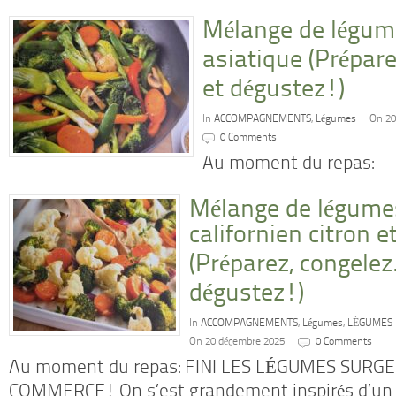
Mélange de légume
asiatique (Prépar
et dégustez!)
In
ACCOMPAGNEMENTS
,
Légumes
On 20
0 Comments
Au moment du repas:
Mélange de légumes
californien citron 
(Préparez, congelez
dégustez!)
In
ACCOMPAGNEMENTS
,
Légumes
,
LÉGUMES 
On 20 décembre 2025
0 Comments
Au moment du repas: FINI LES LÉGUMES SURG
COMMERCE! On s’est grandement inspirés d’un