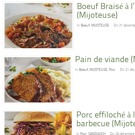
Boeuf Braisé à l
(Mijoteuse)
In
Boeuf
,
MIJOTEUSE
On 21 décemb
Pain de viande (
In
Boeuf
,
MIJOTEUSE
,
Porc
On 21 dé
Porc effiloché à
barbecue (Mijot
In
Porc
,
SANDWICH
On 20 décembre