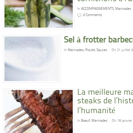
In
ACCOMPAGNEMENTS
,
Marinades
0 Comments
Sel à frotter barbe
In
Marinades
,
Poulet
,
Sauces
On 21 juillet 
La meilleure m
steaks de l’hist
l’humanité
In
Boeuf
,
Marinades
On 18 janvier