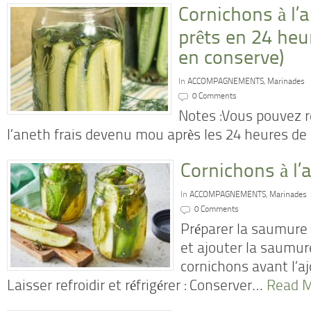
Cornichons à l’
prêts en 24 heu
en conserve)
In
ACCOMPAGNEMENTS
,
Marinades
0 Comments
Notes :Vous pouvez re
l’aneth frais devenu mou après les 24 heures d
Cornichons à l’
In
ACCOMPAGNEMENTS
,
Marinades
0 Comments
Préparer la saumure 
et ajouter la saumur
cornichons avant l’a
Laisser refroidir et réfrigérer : Conserver…
Read M