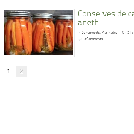
Conserves de car
aneth
In
Condiments
,
Marinades
On 21 s
0 Comments
1
2