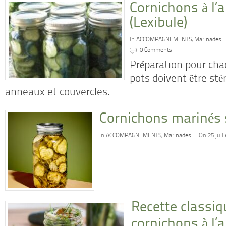
Cornichons à l’a
(Lexibule)
In
ACCOMPAGNEMENTS
,
Marinades
0 Comments
Préparation pour chaq
pots doivent être stér
anneaux et couvercles.
Cornichons marinés 
In
ACCOMPAGNEMENTS
,
Marinades
On 25 juil
Recette classiq
cornichons à l’