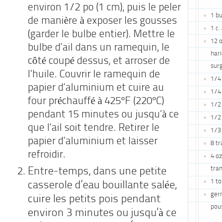
environ 1/2 po (1 cm), puis le peler
1 bu
de manière à exposer les gousses
1 c.
(garder le bulbe entier). Mettre le
12 o
bulbe d’ail dans un ramequin, le
har
côté coupé dessus, et arroser de
sur
l’huile. Couvrir le ramequin de
1/4 
papier d’aluminium et cuire au
1/4 
four préchauffé à 425°F (220°C)
1/2 
pendant 15 minutes ou jusqu’à ce
1/2 
que l’ail soit tendre. Retirer le
1/3 
papier d’aluminium et laisser
8 tr
refroidir.
4 oz
tra
Entre-temps, dans une petite
1 t
casserole d’eau bouillante salée,
ger
cuire les petits pois pendant
pous
environ 3 minutes ou jusqu’à ce