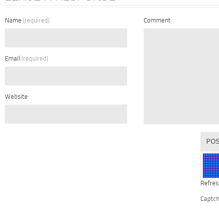
Name
(required)
Comment
Email
(required)
Website
Refres
Captc