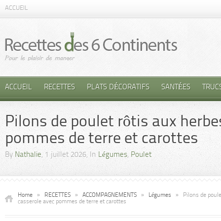
ACCUEIL
ACCUEIL
RECETTES
PLATS DÉCORATIFS
SANTÉES
TRUC
Pilons de poulet rôtis aux herb
pommes de terre et carottes
By
Nathalie
, 1 juillet 2026, In
Légumes
,
Poulet
Home
»
RECETTES
»
ACCOMPAGNEMENTS
»
Légumes
»
Pilons de poul
casserole avec pommes de terre et carottes