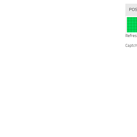
Refres
Captc