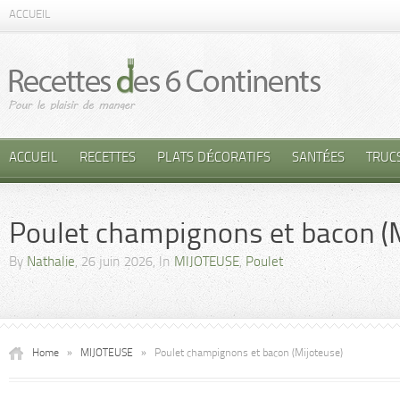
ACCUEIL
ACCUEIL
RECETTES
PLATS DÉCORATIFS
SANTÉES
TRUC
Poulet champignons et bacon (
By
Nathalie
, 26 juin 2026, In
MIJOTEUSE
,
Poulet
Home
»
MIJOTEUSE
»
Poulet champignons et bacon (Mijoteuse)