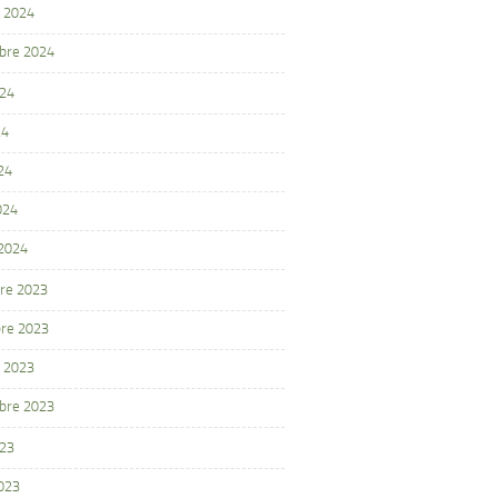
 2024
bre 2024
024
24
24
024
 2024
re 2023
re 2023
 2023
bre 2023
023
2023