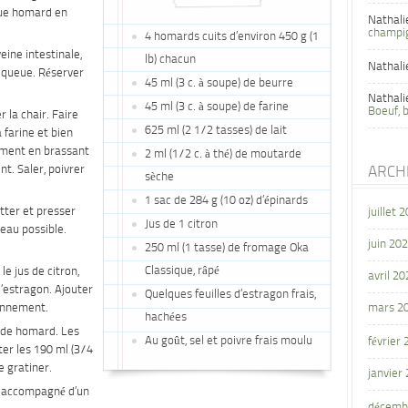
que homard en
Nathali
champi
4 homards cuits d’environ 450 g (1
veine intestinale,
lb) chacun
Nathali
la queue. Réserver
45 ml (3 c. à soupe) de beurre
Nathali
45 ml (3 c. à soupe) de farine
Boeuf, 
 la chair. Faire
625 ml (2 1/2 tasses) de lait
 farine et bien
lement en brassant
2 ml (1/2 c. à thé) de moutarde
t. Saler, poivrer
ARCH
sèche
1 sac de 284 g (10 oz) d’épinards
utter et presser
juillet 
Jus de 1 citron
’eau possible.
juin 20
250 ml (1 tasse) de fromage Oka
Classique, râpé
le jus de citron,
avril 20
l’estragon. Ajouter
Quelques feuilles d’estragon frais,
sonnement.
mars 2
hachées
 de homard. Les
Au goût, sel et poivre frais moulu
février
ter les 190 ml (3/4
e gratiner.
janvier
ir accompagné d’un
décemb