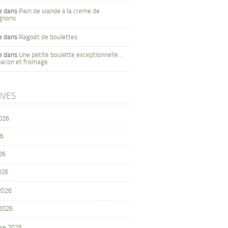
e
dans
Pain de viande à la crème de
gnons
e
dans
Ragoût de boulettes
e
dans
Une petite boulette exceptionnelle…
bacon et fromage
IVES
2026
26
26
026
 2026
 2026
re 2025