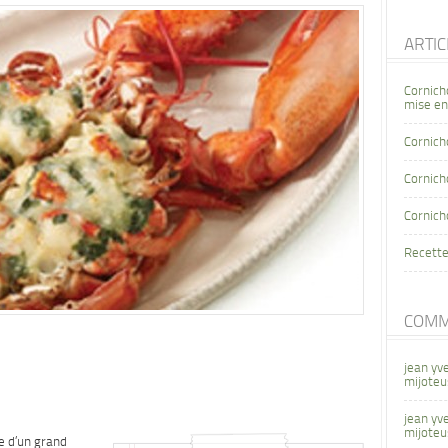
ARTI
Cornich
mise en
Cornich
Cornicho
Cornich
Recette
COMM
jean yv
mijoteu
jean yv
mijoteu
e d’un grand