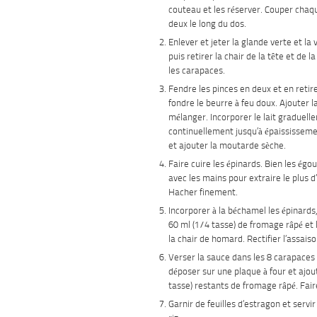
couteau et les réserver. Couper cha
deux le long du dos.
Enlever et jeter la glande verte et la 
puis retirer la chair de la tête et de 
les carapaces.
Fendre les pinces en deux et en retirer
fondre le beurre à feu doux. Ajouter la
mélanger. Incorporer le lait graduel
continuellement jusqu’à épaississemen
et ajouter la moutarde sèche.
Faire cuire les épinards. Bien les égo
avec les mains pour extraire le plus d
Hacher finement.
Incorporer à la béchamel les épinards, 
60 ml (1/4 tasse) de fromage râpé et 
la chair de homard. Rectifier l’assai
Verser la sauce dans les 8 carapaces
déposer sur une plaque à four et ajou
tasse) restants de fromage râpé. Fair
Garnir de feuilles d’estragon et serv