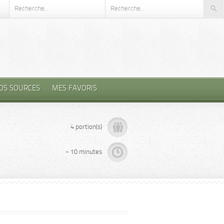
OS SOURCES
MES FAVORIS
4 portion(s)
~ 10 minutes