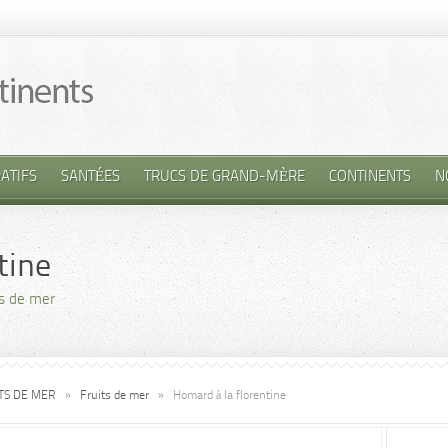
ATIFS
SANTÉES
TRUCS DE GRAND-MÈRE
CONTINENTS
N
tine
ts de mer
ITS DE MER
»
Fruits de mer
»
Homard à la florentine