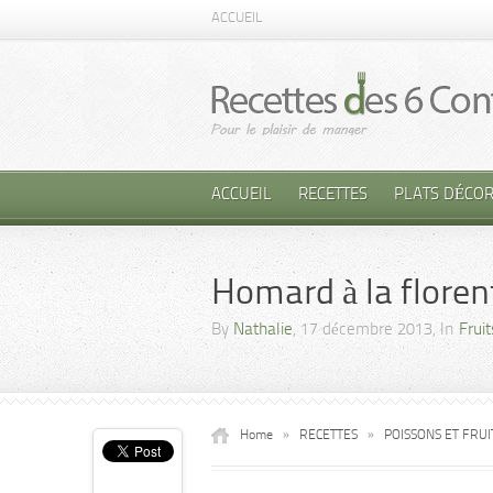
ACCUEIL
ACCUEIL
RECETTES
PLATS DÉCOR
Homard à la floren
By
Nathalie
, 17 décembre 2013, In
Frui
Home
»
RECETTES
»
POISSONS ET FRU