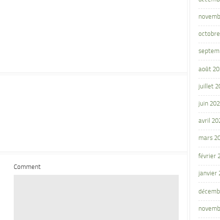
novemb
octobre
septem
août 2
juillet 
juin 20
avril 20
mars 2
février
Comment
janvier
décemb
novemb