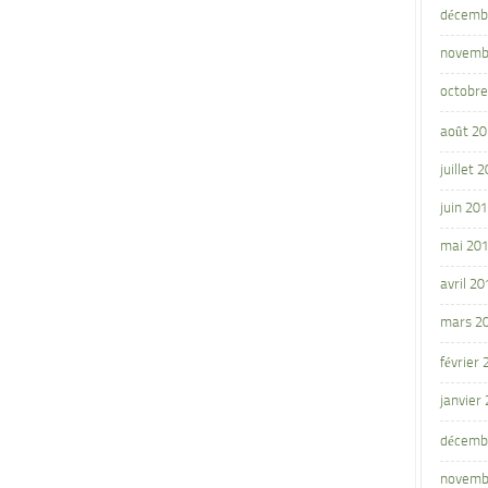
décemb
novemb
octobre
août 2
juillet 
juin 20
mai 20
avril 20
mars 2
février
janvier
décemb
novemb