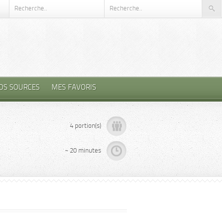
OS SOURCES
MES FAVORIS
4 portion(s)
~ 20 minutes