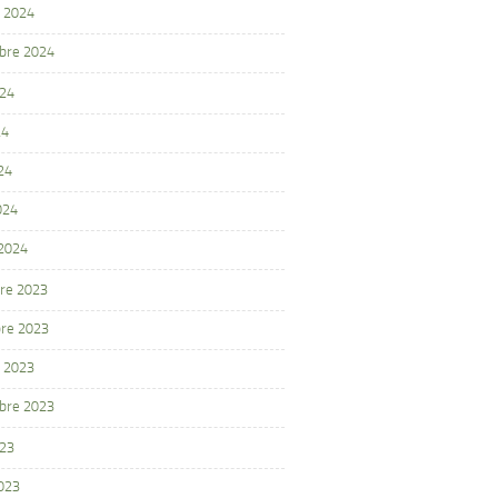
 2024
bre 2024
024
24
24
024
 2024
re 2023
re 2023
 2023
bre 2023
023
2023