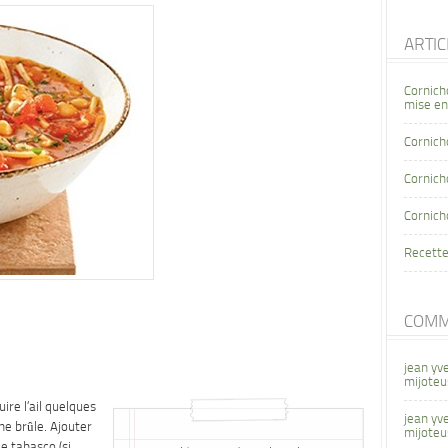
ARTI
Cornich
mise en
Cornich
Cornicho
Cornich
Recette
COMM
jean yv
mijoteu
uire l’ail quelques
jean yv
ne brûle. Ajouter
mijoteu
le tabasco (si