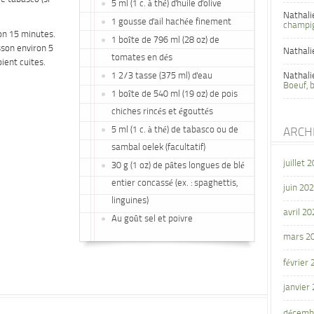
5 ml (1 c. à thé) d'huile d'olive
Nathali
1 gousse d'ail hachée finement
champi
ron 15 minutes.
1 boîte de 796 ml (28 oz) de
sson environ 5
Nathali
tomates en dés
ient cuites.
1 2/3 tasse (375 ml) d'eau
Nathali
Boeuf, 
1 boîte de 540 ml (19 oz) de pois
chiches rincés et égouttés
5 ml (1 c. à thé) de tabasco ou de
ARCH
sambal oelek (facultatif)
juillet 
30 g (1 oz) de pâtes longues de blé
entier concassé (ex. : spaghettis,
juin 20
linguines)
avril 20
Au goût sel et poivre
mars 2
février
janvier
décemb