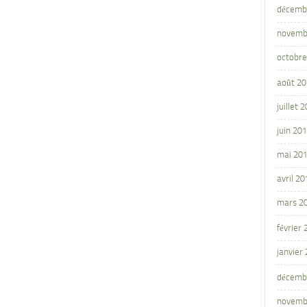
décemb
novemb
octobre
août 2
juillet 
juin 20
mai 20
avril 20
mars 2
février
janvier
décemb
novemb