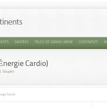
ATIFS
SANTÉES
TRUCS DE GRAND-MÈRE
CONTINENTS
N
Énergie Cardio)
S
,
Soupes
rgie Cardio)