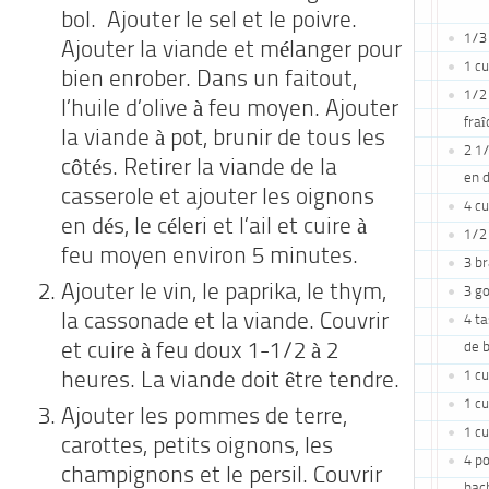
bol. Ajouter le sel et le poivre.
1/3 
Ajouter la viande et mélanger pour
1 cu
bien enrober. Dans un faitout,
1/2 
l’huile d’olive à feu moyen. Ajouter
fra
la viande à pot, brunir de tous les
2 1/
côtés. Retirer la viande de la
en 
casserole et ajouter les oignons
4 cu
en dés, le céleri et l’ail et cuire à
1/2
feu moyen environ 5 minutes.
3 br
Ajouter le vin, le paprika, le thym,
3 go
la cassonade et la viande. Couvrir
4 ta
de b
et cuire à feu doux 1-1/2 à 2
1 cu
heures. La viande doit être tendre.
1 cu
Ajouter les pommes de terre,
1 cu
carottes, petits oignons, les
4 p
champignons et le persil. Couvrir
hac