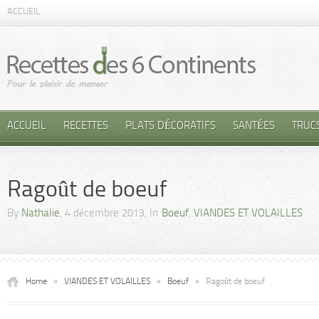
ACCUEIL
ACCUEIL
RECETTES
PLATS DÉCORATIFS
SANTÉES
TRUC
Ragoût de boeuf
By
Nathalie
, 4 décembre 2013, In
Boeuf
,
VIANDES ET VOLAILLES
Home
»
VIANDES ET VOLAILLES
»
Boeuf
»
Ragoût de boeuf