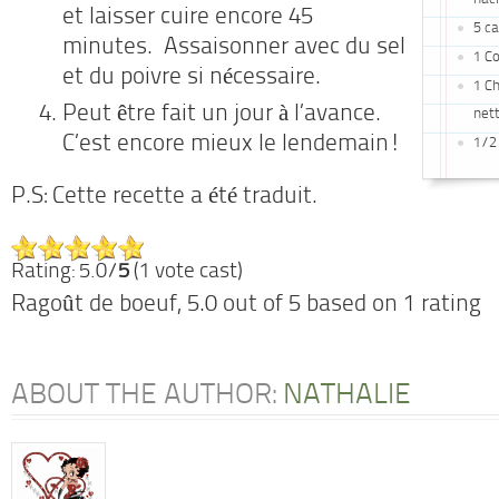
et laisser cuire encore 45
5 ca
minutes. Assaisonner avec du sel
1 C
et du poivre si nécessaire.
1 C
Peut être fait un jour à l’avance.
net
C’est encore mieux le lendemain!
1/2 
P.S: Cette recette a été traduit.
Rating: 5.0/
5
(1 vote cast)
Ragoût de boeuf
,
5.0
out of
5
based on
1
rating
ABOUT THE AUTHOR:
NATHALIE