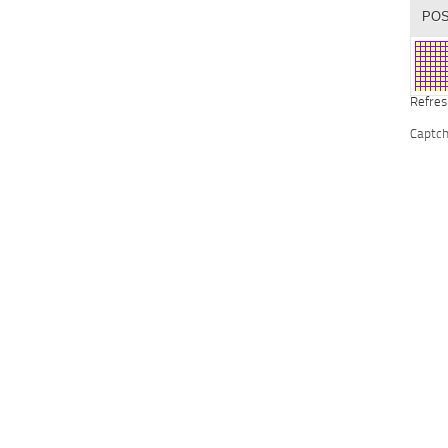
Refres
Captc