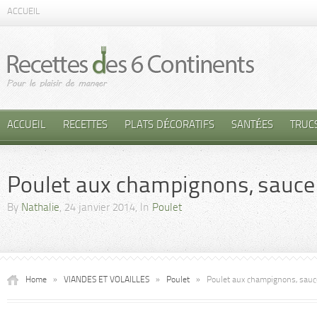
ACCUEIL
ACCUEIL
RECETTES
PLATS DÉCORATIFS
SANTÉES
TRUC
Poulet aux champignons, sauc
By
Nathalie
, 24 janvier 2014, In
Poulet
Home
»
VIANDES ET VOLAILLES
»
Poulet
»
Poulet aux champignons, sau