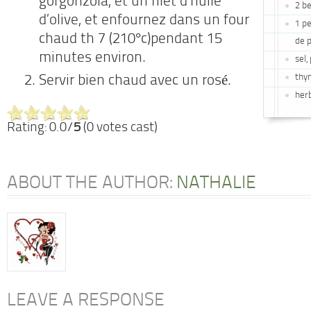
gorgonzola, et un filet d’huile
2 b
d’olive, et enfournez dans un four
1 p
chaud th 7 (210°c)pendant 15
de p
minutes environ.
sel,
thy
Servir bien chaud avec un rosé.
her
Rating: 0.0/
5
(0 votes cast)
ABOUT THE AUTHOR:
NATHALIE
LEAVE A RESPONSE