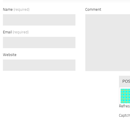
Name
(required)
Comment
Email
(required)
Website
Refres
Captc