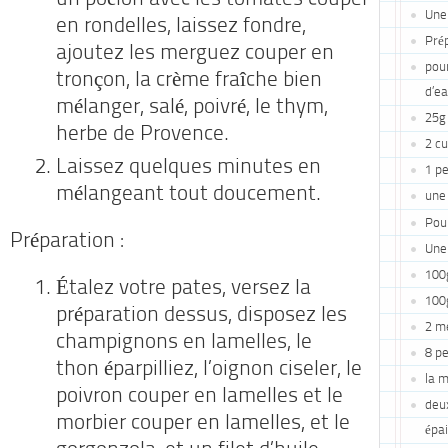
un poêlon avec les tomates couper
Une 
en rondelles, laissez fondre,
Pré
ajoutez les merguez couper en
pou
tronçon, la crème fraîche bien
d’e
mélanger, salé, poivré, le thym,
25g
herbe de Provence.
2 cu
Laissez quelques minutes en
1 pe
mélangeant tout doucement.
une
Pour
Préparation :
Une
100
Étalez votre pates, versez la
100
préparation dessus, disposez les
2 m
champignons en lamelles, le
8 p
thon
éparpilliez, l’oignon ciseler, le
la m
poivron couper en lamelles et le
deux
morbier couper en lamelles, et le
épa