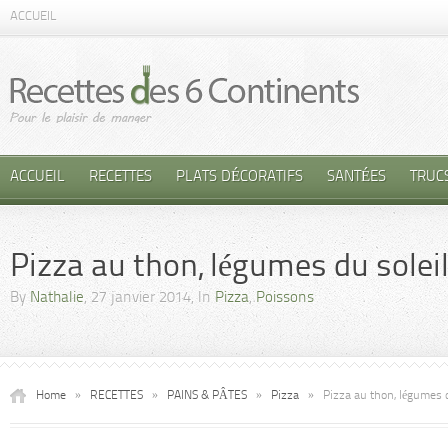
ACCUEIL
ACCUEIL
RECETTES
PLATS DÉCORATIFS
SANTÉES
TRUC
Pizza au thon, légumes du solei
By
Nathalie
, 27 janvier 2014, In
Pizza
,
Poissons
Home
»
RECETTES
»
PAINS & PÂTES
»
Pizza
»
Pizza au thon, légumes 