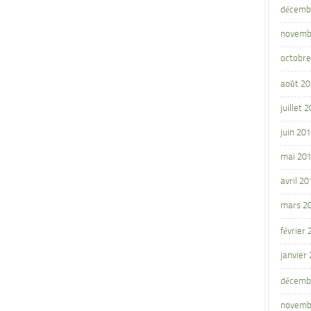
décemb
novemb
octobre
août 2
juillet 
juin 20
mai 20
avril 20
mars 2
février
janvier
décemb
novemb