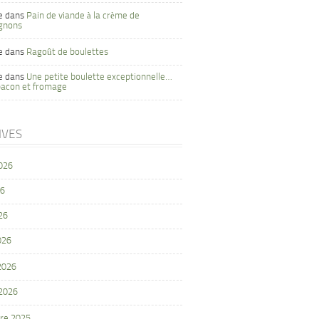
e
dans
Pain de viande à la crème de
gnons
e
dans
Ragoût de boulettes
e
dans
Une petite boulette exceptionnelle…
bacon et fromage
IVES
2026
26
26
026
 2026
 2026
re 2025