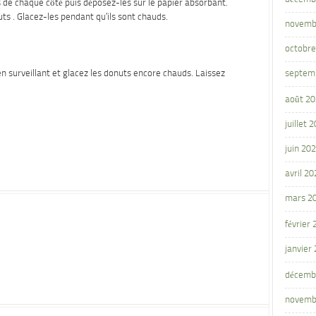
s de chaque côté puis déposez-les sur le papier absorbant.
uts . Glacez-les pendant qu’ils sont chauds.
novemb
octobre
en surveillant et glacez les donuts encore chauds. Laissez
septem
août 2
juillet 
juin 20
avril 20
mars 2
février
janvier
décemb
novemb