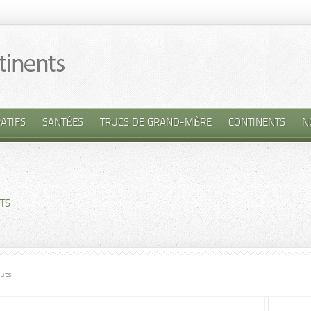
ATIFS
SANTÉES
TRUCS DE GRAND-MÈRE
CONTINENTS
N
TS
uts