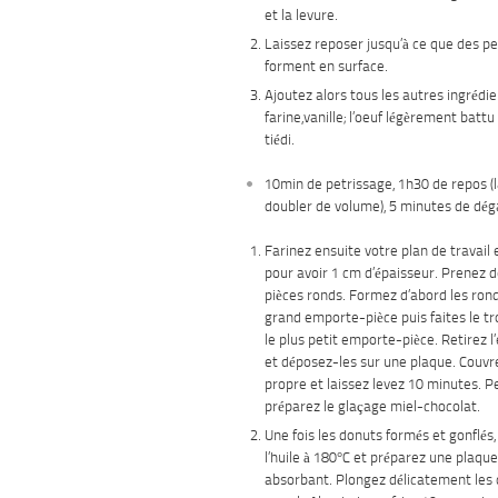
et la levure.
Laissez reposer jusqu’à ce que des pe
forment en surface.
Ajoutez alors tous les autres ingrédien
farine,vanille; l’oeuf légèrement battu
tiédi.
10min de petrissage, 1h30 de repos (l
doubler de volume), 5 minutes de dég
Farinez ensuite votre plan de travail e
pour avoir 1 cm d’épaisseur. Prenez 
pièces ronds. Formez d’abord les ronds
grand emporte-pièce puis faites le tr
le plus petit emporte-pièce. Retirez l
et déposez-les sur une plaque. Couvr
propre et laissez levez 10 minutes. 
préparez le glaçage miel-chocolat.
Une fois les donuts formés et gonflés,
l’huile à 180°C et préparez une plaqu
absorbant. Plongez délicatement les do