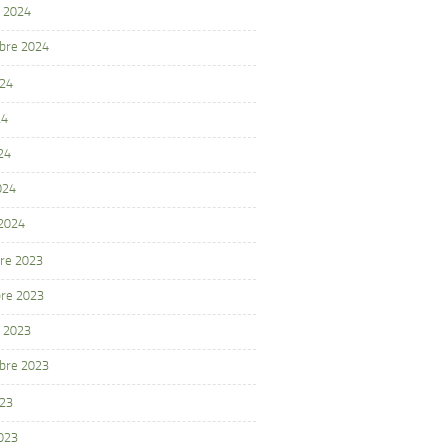
 2024
bre 2024
024
24
24
024
 2024
re 2023
re 2023
 2023
bre 2023
023
2023