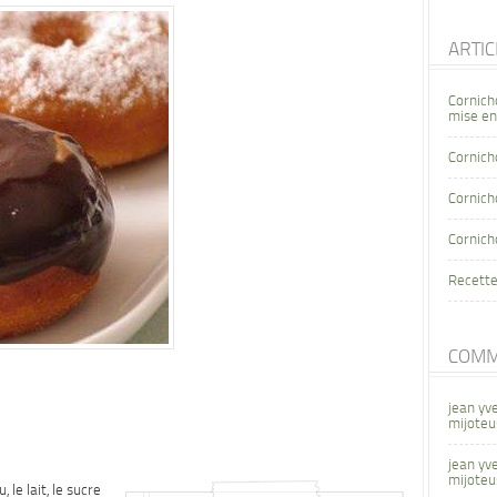
ARTI
Cornich
mise en
Cornich
Cornicho
Cornich
Recette
COMM
jean yv
mijoteu
jean yv
mijoteu
le lait, le sucre