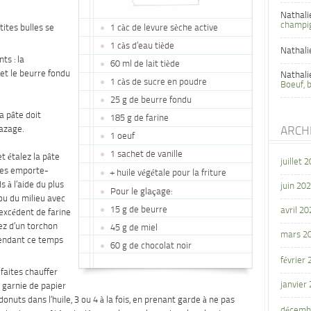
Nathali
champi
tites bulles se
1 càc de levure sèche active
1 càs d’eau tiède
Nathali
ts : la
60 ml de lait tiède
 et le beurre fondu
Nathali
1 càs de sucre en poudre
Boeuf, 
25 g de beurre fondu
a pâte doit
185 g de farine
azage.
ARCH
1 oeuf
1 sachet de vanille
t étalez la pâte
juillet 
des emporte-
+ huile végétale pour la friture
 à l’aide du plus
juin 20
Pour le glaçage:
ou du milieu avec
15 g de beurre
avril 20
’excédent de farine
ez d’un torchon
45 g de miel
mars 2
Pendant ce temps
60 g de chocolat noir
février
 faites chauffer
janvier
e garnie de papier
nuts dans l’huile, 3 ou 4 à la fois, en prenant garde à ne pas
décemb