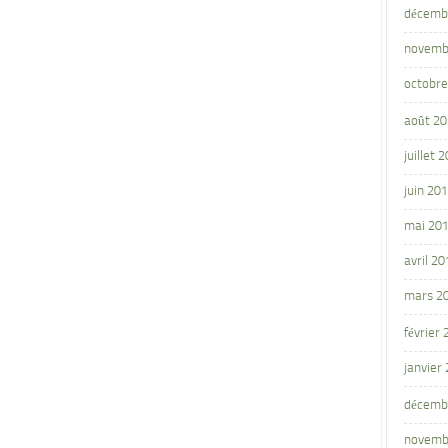
décemb
novemb
octobre
août 2
juillet 
juin 20
mai 20
avril 20
mars 2
février
janvier
décemb
novemb