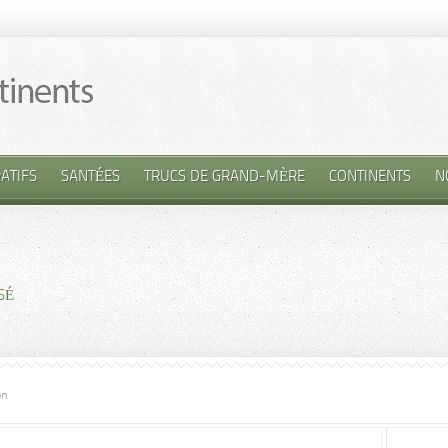
ATIFS
SANTÉES
TRUCS DE GRAND-MÈRE
CONTINENTS
N
n
SÉ
on