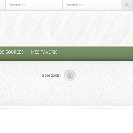
OS SOURCES
MES FAVORIS
8 portion(s)