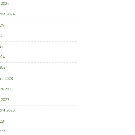
 2024
bre 2024
024
24
24
024
 2024
re 2023
re 2023
 2023
bre 2023
023
2023