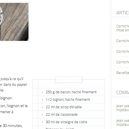
ARTI
Cornich
mise en
Cornich
Cornicho
Cornich
Recette
jusqu’à ce qu’il
ser dans du papier
le.
250 g de bacon, haché finement
COMM
’oignon.
1/2 oignon, haché finement
n, l’oignon et le
jean yv
22 ml de sirop d'érable
mijoteu
Amener à
22 ml de cassonade
jean yv
30 ml de vinaigre de cidre
mijoteu
ue 30 minutes,