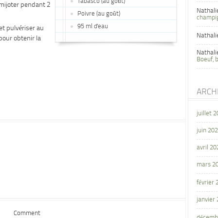
Tabasco (au goût)
 mijoter pendant 2
Nathali
Poivre (au goût)
champi
95 ml d'eau
et pulvériser au
Nathali
our obtenir la
Nathali
Boeuf, 
ARCH
juillet 
juin 20
avril 20
mars 2
février
janvier
Comment
décemb