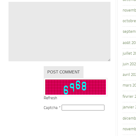
novemb
octobre
septem
août 2
juillet 
juin 20
avril 20
mars 2
février
Refresh
janvier
Captcha
*
décemb
novemb