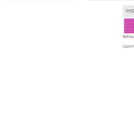
Refres
Captc