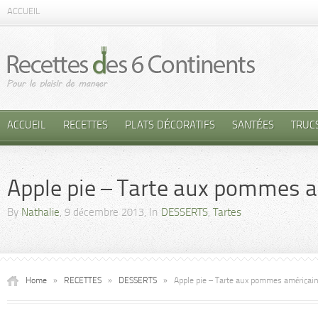
ACCUEIL
ACCUEIL
RECETTES
PLATS DÉCORATIFS
SANTÉES
TRUC
Apple pie – Tarte aux pommes 
By
Nathalie
, 9 décembre 2013, In
DESSERTS
,
Tartes
Home
»
RECETTES
»
DESSERTS
»
Apple pie – Tarte aux pommes américai