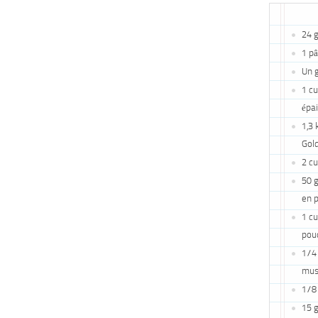
24 g
1 pâ
Un g
1 cu
épa
1,3 
Gold
2 cu
50 
en 
1 cu
pou
1/4 
mus
1/8 
15 g