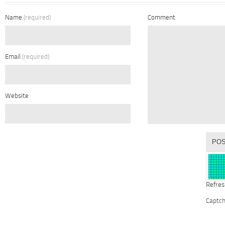
Name
(required)
Comment
Email
(required)
Website
Refres
Captc