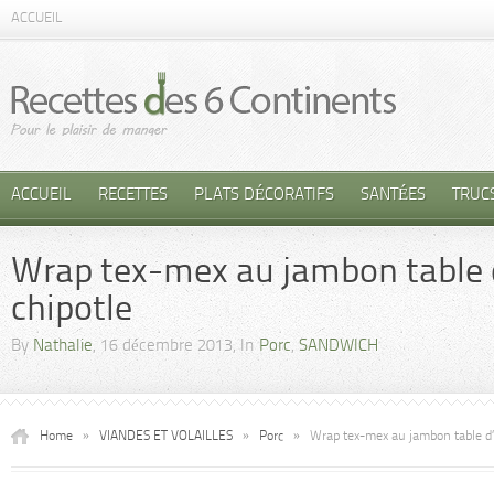
ACCUEIL
ACCUEIL
RECETTES
PLATS DÉCORATIFS
SANTÉES
TRUC
Wrap tex-mex au jambon table 
chipotle
By
Nathalie
, 16 décembre 2013, In
Porc
,
SANDWICH
Home
»
VIANDES ET VOLAILLES
»
Porc
»
Wrap tex-mex au jambon table d