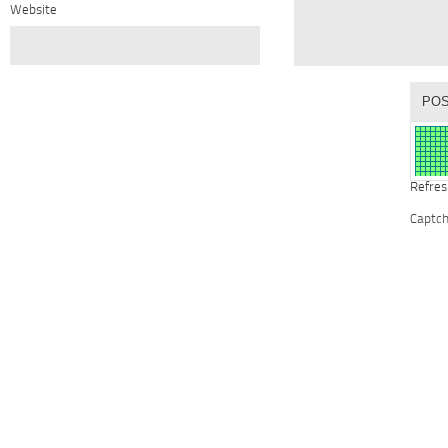
Website
Refres
Captc