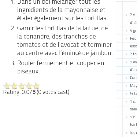
Dans un bol mélanger tout les
ingrédients de la mayonnaise et
2 x
étaler également sur les tortillas.
d'hô
Garnir les tortillas de la laitue, de
4 gr
la coriandre, des tranches de
Feui
tomates et de l’avocat et terminer
ess
au centre avec l’émincé de jambon.
2 t
1 av
Rouler fermement et couper en
d'un
biseaux.
Cor
May
Rating: 0.0/
5
(0 votes cast)
½ t
1 c.
sau
1 c.
hac
Jus 