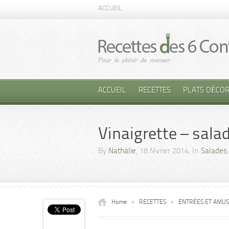
ACCUEIL
ACCUEIL
RECETTES
PLATS DÉCOR
Vinaigrette – sala
By
Nathalie
, 18 février 2014, In
Salades
Home
»
RECETTES
»
ENTRÉES ET AMU