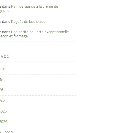
e
dans
Pain de viande à la crème de
gnons
e
dans
Ragoût de boulettes
e
dans
Une petite boulette exceptionnelle…
bacon et fromage
IVES
2026
26
26
026
 2026
 2026
re 2025