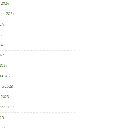
 2024
bre 2024
024
24
24
024
 2024
re 2023
re 2023
 2023
bre 2023
023
2023