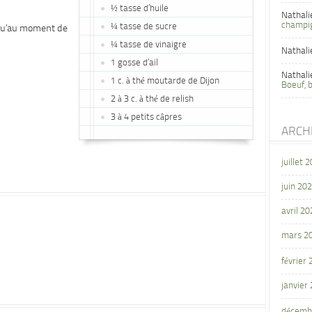
½ tasse d’huile
Nathali
champi
¼ tasse de sucre
squ’au moment de
¼ tasse de vinaigre
Nathali
1 gosse d’ail
Nathali
1 c. à thé moutarde de Dijon
Boeuf, 
2 à 3 c. à thé de relish
3 à 4 petits câpres
ARCH
juillet 
juin 20
avril 20
mars 2
février
janvier
décemb