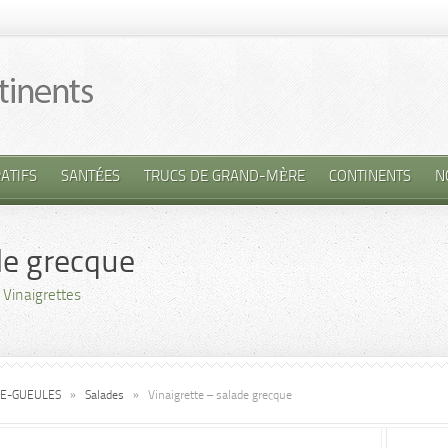
ATIFS
SANTÉES
TRUCS DE GRAND-MÈRE
CONTINENTS
N
de grecque
,
Vinaigrettes
SE-GUEULES
»
Salades
»
Vinaigrette – salade grecque