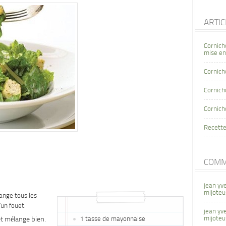
ARTI
Cornich
mise en
Cornich
Cornicho
Cornich
Recette
COMM
jean yv
mijoteu
ange tous les
’un fouet.
jean yv
mijoteu
et mélange bien.
1 tasse de mayonnaise