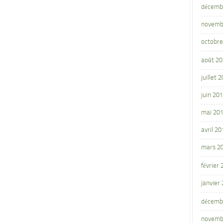
décemb
novemb
octobre
août 2
juillet 
juin 20
mai 20
avril 20
mars 2
février
janvier
décemb
novemb