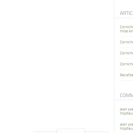
ARTI
Cornich
mise en
Cornich
Cornicho
Cornich
Recette
COMM
jean yv
mijoteu
jean yv
mijoteu