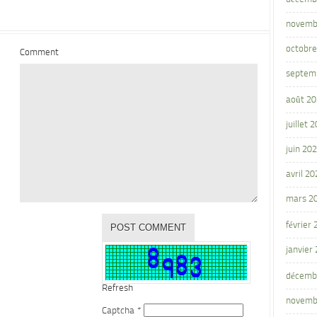
novemb
octobre
Comment
septem
août 2
juillet 
juin 20
avril 20
mars 2
février
janvier
décemb
Refresh
novemb
Captcha
*