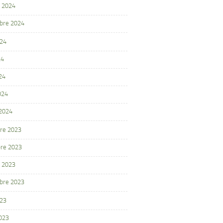
 2024
bre 2024
024
24
24
024
 2024
re 2023
re 2023
 2023
bre 2023
023
2023