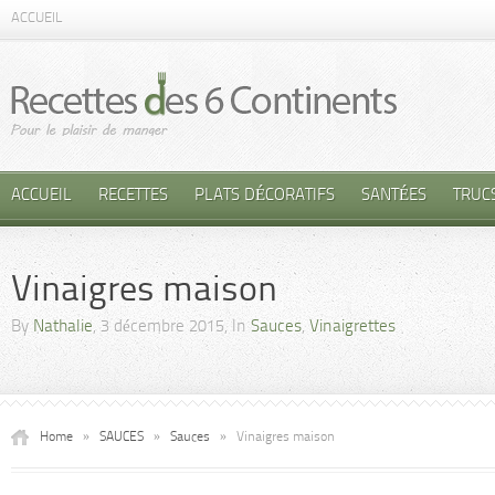
ACCUEIL
ACCUEIL
RECETTES
PLATS DÉCORATIFS
SANTÉES
TRUC
Vinaigres maison
By
Nathalie
, 3 décembre 2015, In
Sauces
,
Vinaigrettes
Home
»
SAUCES
»
Sauces
»
Vinaigres maison