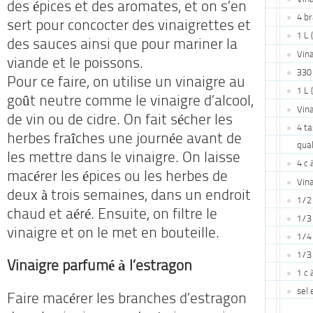
des épices et des aromates, et on s’en
4 b
sert pour concocter des vinaigrettes et
1 L 
des sauces ainsi que pour mariner la
Vina
viande et le poissons.
330 
Pour ce faire, on utilise un vinaigre au
1 L 
goût neutre comme le vinaigre d’alcool,
Vina
de vin ou de cidre. On fait sécher les
4 ta
herbes fraîches une journée avant de
qual
les mettre dans le vinaigre. On laisse
4 c 
macérer les épices ou les herbes de
Vina
deux à trois semaines, dans un endroit
1/2
chaud et aéré. Ensuite, on filtre le
1/3
vinaigre et on le met en bouteille.
1/4 
1/3 
Vinaigre parfumé à l’estragon
1 c 
sel 
Faire macérer les branches d’estragon