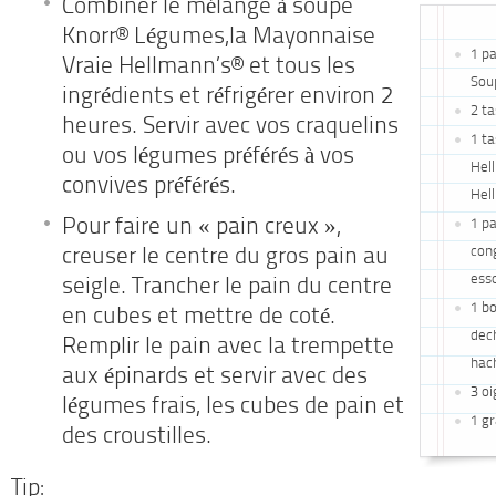
Combiner le mélange à soupe
Knorr® Légumes,la Mayonnaise
1 p
Vraie Hellmann’s® et tous les
Sou
ingrédients et réfrigérer environ 2
2 t
heures. Servir avec vos craquelins
1 t
ou vos légumes préférés à vos
Hel
convives préférés.
Hel
Pour faire un « pain creux »,
1 pa
cong
creuser le centre du gros pain au
ess
seigle. Trancher le pain du centre
1 bo
en cubes et mettre de coté.
dech
Remplir le pain avec la trempette
hac
aux épinards et servir avec des
3 oi
légumes frais, les cubes de pain et
1 gr
des croustilles.
Tip: