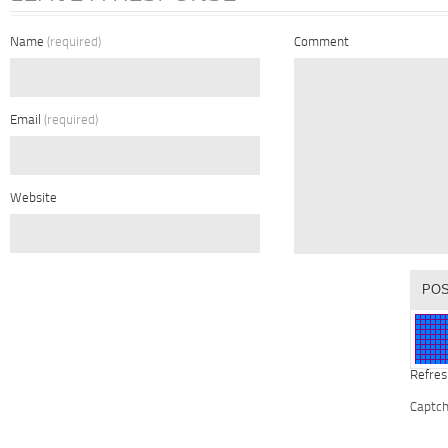
Name
(required)
Comment
Email
(required)
Website
Refres
Captc