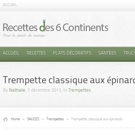
ACCUEIL
ACCUEIL
RECETTES
PLATS DÉCORATIFS
SANTÉES
TRUC
Trempette classique aux épinar
By
Nathalie
, 7 décembre 2013, In
Trempettes
Home
»
SAUCES
»
Trempettes
»
Trempette classique aux épinards