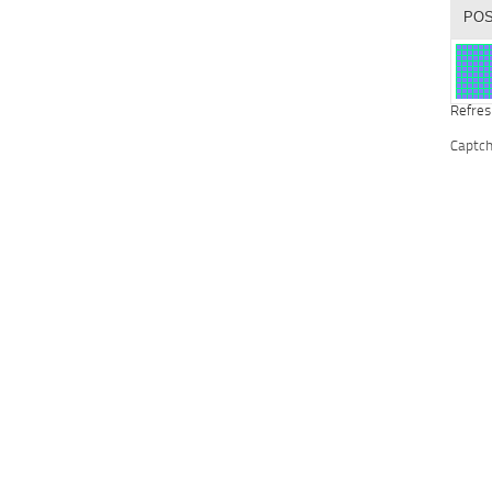
Refres
Captc