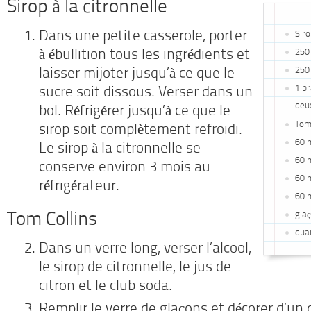
Sirop à la citronnelle
Dans une petite casserole, porter
Siro
250 
à ébullition tous les ingrédients et
250 
laisser mijoter jusqu’à ce que le
1 br
sucre soit dissous. Verser dans un
deu
bol. Réfrigérer jusqu’à ce que le
Tom 
sirop soit complètement refroidi.
60 m
Le sirop à la citronnelle se
60 m
conserve environ 3 mois au
60 m
réfrigérateur.
60 m
Tom Collins
gla
quar
Dans un verre long, verser l’alcool,
le sirop de citronnelle, le jus de
citron et le club soda.
Remplir le verre de glaçons et décorer d’un q