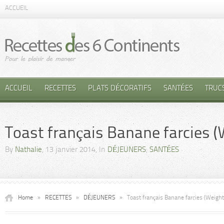
ACCUEIL
ACCUEIL
RECETTES
PLATS DÉCORATIFS
SANTÉES
TRUC
Toast français Banane farcies 
By
Nathalie
, 13 janvier 2014, In
DÉJEUNERS
,
SANTÉES
Home
»
RECETTES
»
DÉJEUNERS
»
Toast français Banane farcies (Weigh