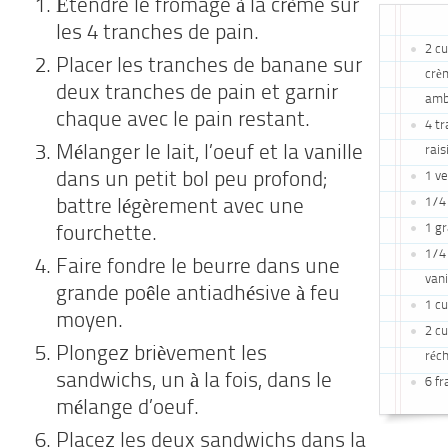
Étendre le fromage à la crème sur
les 4 tranches de pain.
2 cu
Placer les tranches de banane sur
crèm
deux tranches de pain et garnir
amb
chaque avec le pain restant.
4 tr
Mélanger le lait, l’oeuf et la vanille
rais
1 v
dans un petit bol peu profond;
1/4 
battre légèrement avec une
1 g
fourchette.
1/4 
Faire fondre le beurre dans une
vani
grande poêle antiadhésive à feu
1 cu
moyen.
2 cu
Plongez brièvement les
réc
sandwichs, un à la fois, dans le
6 fr
mélange d’oeuf.
Placez les deux sandwichs dans la