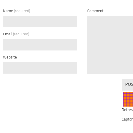
Name
(required)
Comment
Email
(required)
Website
Refres
Captc