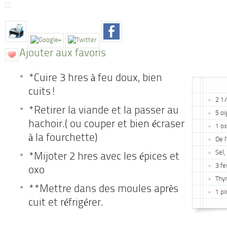
Ajouter aux favoris
*Cuire 3 hres à feu doux, bien
cuits!
2 1/
*Retirer la viande et la passer au
5 o
hachoir.( ou couper et bien écraser
1 ox
à la fourchette)
De l
Sel,
*Mijoter 2 hres avec les épices et
3 fe
oxo
Thym
**Mettre dans des moules après
1 pi
cuit et réfrigérer.