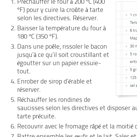
Préchauffer le four à 200 °C (400
°F) pour y cuire la croûte à tarte
1 cr
selon les directives. Réserver.
Ten
Baisser la température du four à
6 tr
180 °C (350 °F).
Map
Dans une poêle, rissoler le bacon
30 m
jusqu’à ce qu’il soit croustillant et
5 r
ent
égoutter sur un papier essuie-
5 gr
tout.
125 
Enrober de sirop d’érable et
sel 
réserver.
Réchauffer les rondines de
saucisses selon les directives et disposer a
tarte précuite.
Recouvrir avec le fromage râpé et la moitié 