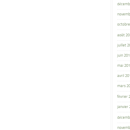
décemb
novemb
octobre
août 2
juillet 
juin 20
mai 20
avril 20
mars 2
février
janvier
décemb
novemb