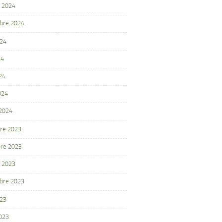
 2024
bre 2024
024
24
24
024
 2024
re 2023
re 2023
 2023
bre 2023
023
2023