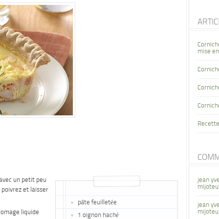
ARTI
Cornich
mise en
Cornich
Cornicho
Cornich
Recette
COMM
 avec un petit peu
jean yv
mijoteu
, poivrez et laisser
pâte feuilletée
jean yv
mijoteu
fromage liquide
1 oignon haché