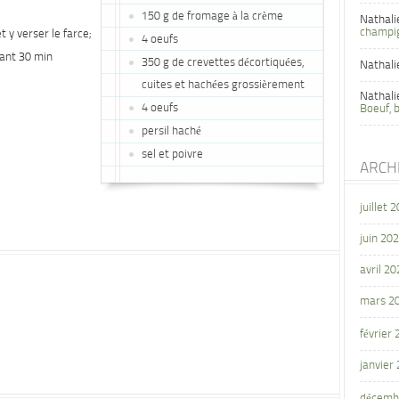
150 g de fromage à la crème
Nathali
champi
t y verser le farce;
4 oeufs
dant 30 min
350 g de crevettes décortiquées,
Nathali
cuites et hachées grossièrement
Nathali
4 oeufs
Boeuf, 
persil haché
sel et poivre
ARCH
juillet 
juin 20
avril 20
mars 2
février
janvier
décemb