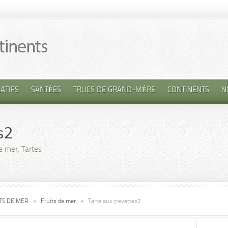
ATIFS
SANTÉES
TRUCS DE GRAND-MÈRE
CONTINENTS
N
s2
de mer
,
Tartes
ITS DE MER
»
Fruits de mer
»
Tarte aux crevettes2