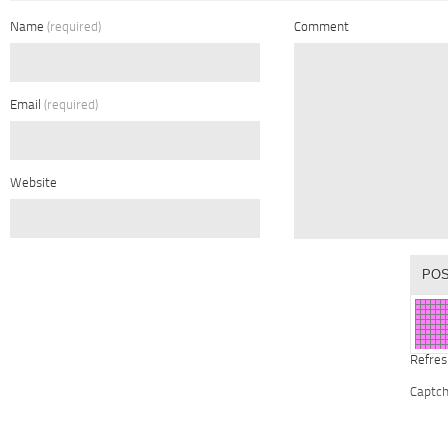
Name
(required)
Comment
Email
(required)
Website
Refres
Captc