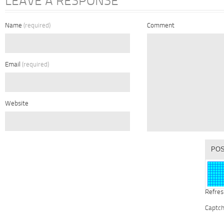
LEAVE A RESPONSE
Name
(required)
Comment
Email
(required)
Website
Refres
Captc