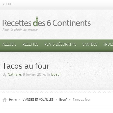
ACCUEIL
ACCUEIL
RECETTES
PLATS DÉCORATIFS
SANTÉES
TRUC
Tacos au four
By
Nathalie
, 9 février 2014, In
Boeuf
Home
»
VIANDES ET VOLAILLES
»
Boeuf
»
Tacos au four