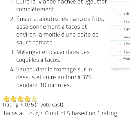
Cuire la viande hachée et égoutter
complètement.
1 lb
Ensuite, ajoutez les haricots frits,
1 bo
assaisonnement à tacos et
1 e
environ la moitié d’une boîte de
tac
sauce tomate.
1 b
Mélanger et placer dans des
1 pa
coquilles à tacos.
fro
Saupoudrer le fromage sur le
dessus et cuire au four à 375
pendant 10 minutes.
Rating: 4.0/
5
(1 vote cast)
Tacos au four
,
4.0
out of
5
based on
1
rating