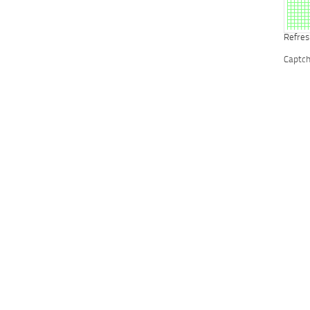
Refres
Captc