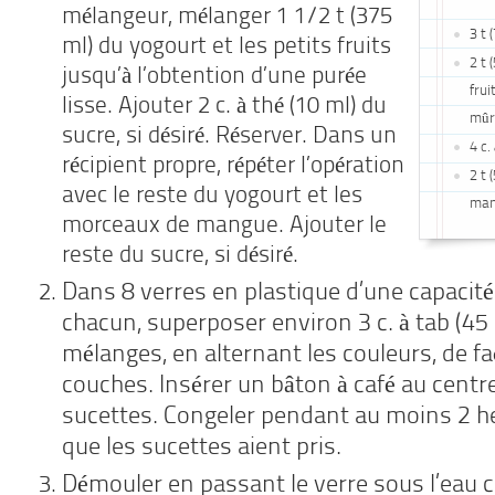
mélangeur, mélanger 1 1/2 t (375
3 t 
ml) du yogourt et les petits fruits
2 t 
jusqu’à l’obtention d’une purée
frui
lisse. Ajouter 2 c. à thé (10 ml) du
mûre
sucre, si désiré. Réserver. Dans un
4 c.
récipient propre, répéter l’opération
2 t 
avec le reste du yogourt et les
man
morceaux de mangue. Ajouter le
reste du sucre, si désiré.
Dans 8 verres en plastique d’une capacité
chacun, superposer environ 3 c. à tab (45
mélanges, en alternant les couleurs, de f
couches. Insérer un bâton à café au cent
sucettes. Congeler pendant au moins 2 he
que les sucettes aient pris.
Démouler en passant le verre sous l’eau