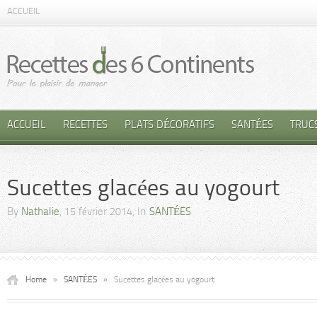
ACCUEIL
ACCUEIL
RECETTES
PLATS DÉCORATIFS
SANTÉES
TRUC
Sucettes glacées au yogourt
By
Nathalie
, 15 février 2014, In
SANTÉES
Home
»
SANTÉES
»
Sucettes glacées au yogourt