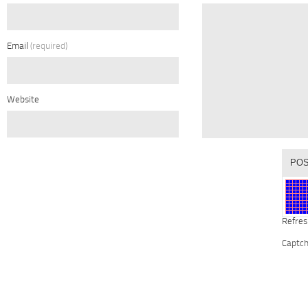
Email
(required)
Website
Refres
Captc