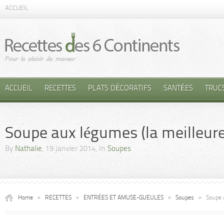
ACCUEIL
ACCUEIL
RECETTES
PLATS DÉCORATIFS
SANTÉES
TRUC
Soupe aux légumes (la meilleur
By
Nathalie
, 19 janvier 2014, In
Soupes
Home
»
RECETTES
»
ENTRÉES ET AMUSE-GUEULES
»
Soupes
»
Soupe 