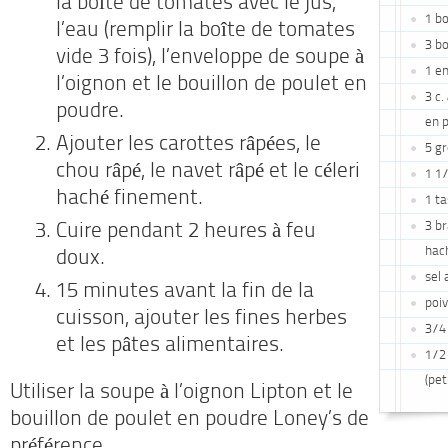
la boîte de tomates avec le jus,
1 b
l’eau (remplir la boîte de tomates
3 b
vide 3 fois), l’enveloppe de soupe à
1 en
l’oignon et le bouillon de poulet en
3 c.
poudre.
en 
Ajouter les carottes râpées, le
5 g
chou râpé, le navet râpé et le céleri
1 1/
haché finement.
1 ta
3 br
Cuire pendant 2 heures à feu
hac
doux.
sel 
15 minutes avant la fin de la
poi
cuisson, ajouter les fines herbes
3/4 
et les pâtes alimentaires.
1/2
(pet
Utiliser la soupe à l’oignon Lipton et le
bouillon de poulet en poudre Loney’s de
préférence.