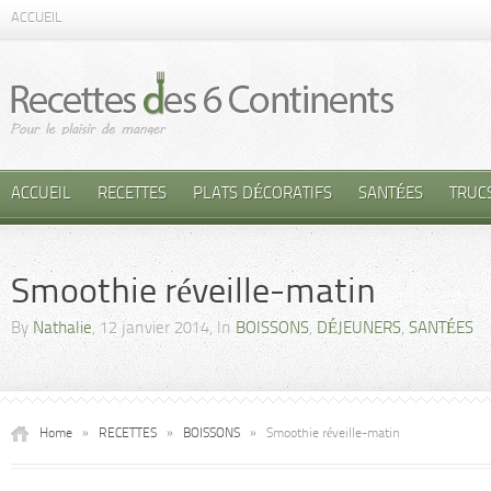
ACCUEIL
ACCUEIL
RECETTES
PLATS DÉCORATIFS
SANTÉES
TRUC
Smoothie réveille-matin
By
Nathalie
, 12 janvier 2014, In
BOISSONS
,
DÉJEUNERS
,
SANTÉES
Home
»
RECETTES
»
BOISSONS
»
Smoothie réveille-matin