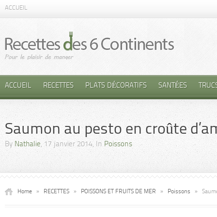
ACCUEIL
ACCUEIL
RECETTES
PLATS DÉCORATIFS
SANTÉES
TRUC
Saumon au pesto en croûte d’
By
Nathalie
, 17 janvier 2014, In
Poissons
Home
»
RECETTES
»
POISSONS ET FRUITS DE MER
»
Poissons
»
Saumo