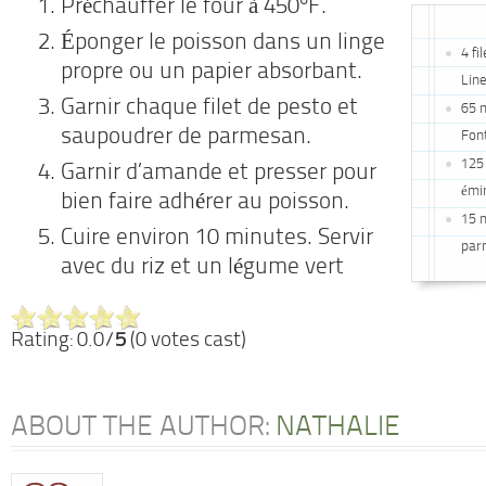
Préchauffer le four à 450°F.
Éponger le poisson dans un linge
4 fi
propre ou un papier absorbant.
Lin
Garnir chaque filet de pesto
et
65 m
saupoudrer de parmesan
.
Fon
125
Garnir d’amande
et presser pour
émi
bien faire adhérer au poisson.
15 m
Cuire environ 10 minutes. Servir
par
avec du riz
et un légume
vert
Rating: 0.0/
5
(0 votes cast)
ABOUT THE AUTHOR:
NATHALIE