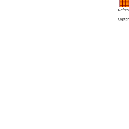
Refres
Captc