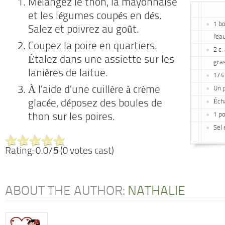
Mélangez le thon, la mayonnaise
et les légumes coupés en dés.
1 b
Salez et poivrez au goût.
l'ea
Coupez la poire en quartiers.
2 c
Étalez dans une assiette sur les
gra
lanières de laitue.
1/4 
À l’aide d’une cuillère à crème
Un p
Éch
glacée, déposez des boules de
1 po
thon sur les poires.
Sel 
Rating: 0.0/
5
(0 votes cast)
ABOUT THE AUTHOR:
NATHALIE