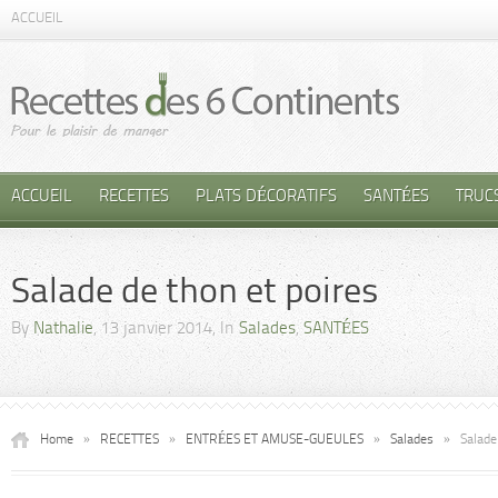
ACCUEIL
ACCUEIL
RECETTES
PLATS DÉCORATIFS
SANTÉES
TRUC
Salade de thon et poires
By
Nathalie
, 13 janvier 2014, In
Salades
,
SANTÉES
Home
»
RECETTES
»
ENTRÉES ET AMUSE-GUEULES
»
Salades
»
Salade