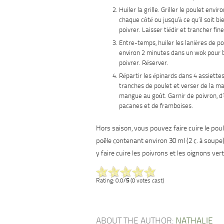
Huiler la grille. Griller le poulet envi
chaque côté ou jusqu’à ce qu’il soit bie
poivrer. Laisser tiédir et trancher fi
Entre-temps, huiler les lanières de poi
environ 2 minutes dans un wok pour b
poivrer. Réserver.
Répartir les épinards dans 4 assiettes
tranches de poulet et verser de la ma
mangue au goût. Garnir de poivron, d’
pacanes et de framboises.
Hors saison, vous pouvez faire cuire le pou
poêle contenant environ 30 ml (2 c. à soupe) 
y faire cuire les poivrons et les oignons vert
Rating: 0.0/
5
(0 votes cast)
ABOUT THE AUTHOR:
NATHALIE