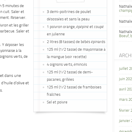
ron 5 minutes de
Nathali
champi
n cuit. Saler et
3 demi-poitrines de poulet
nement. Réserver.
désossées et sans la peau
Nathali
vron et les griller
1 poivron orange, épépiné et coupé
arbecue. Saler et
Nathali
en julienne
Boeuf, 
2 litres (8 tasses) de bébés épinards
. Y déposer les
125 ml (1/2 tasse) de mayonnaise à
yonnaise à la
ARCH
oignons verts, de
la mangue (voir recette)
4 oignons verts, émincés
juillet 
125 ml (1/2 tasse) de demi-
let dans une
juin 20
pacanes, grillées
d’huile d’olive et
125 ml (1/2 tasse) de framboises
avril 20
s.
fraîches
mars 2
Sel et poivre
février
janvier
décemb