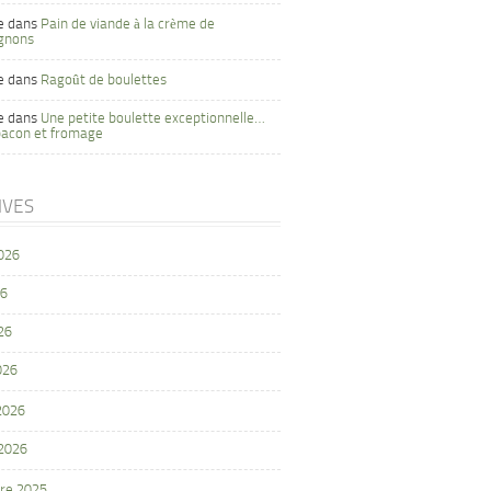
e
dans
Pain de viande à la crème de
gnons
e
dans
Ragoût de boulettes
e
dans
Une petite boulette exceptionnelle…
bacon et fromage
IVES
2026
26
26
026
 2026
 2026
re 2025