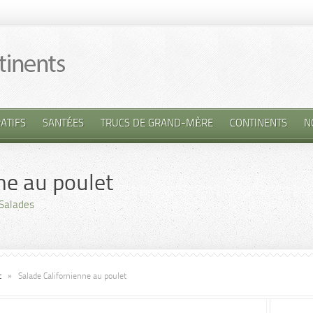
ATIFS
SANTÉES
TRUCS DE GRAND-MÈRE
CONTINENTS
N
ne au poulet
Salades
t
»
Salade Californienne au poulet