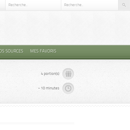
OS SOURCES
MES FAVORIS
4 portion(s)
~ 10 minutes