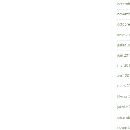
décemb
novemb
octobre
août 2
juillet 
juin 20
mai 20
avril 20
mars 2
février
janvier
décemb
novemb