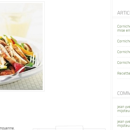
ARTI
Cornich
mise en
Cornich
Cornicho
Cornich
Recette
COMM
jean yv
mijoteu
jean yv
mijoteu
 moyenne.