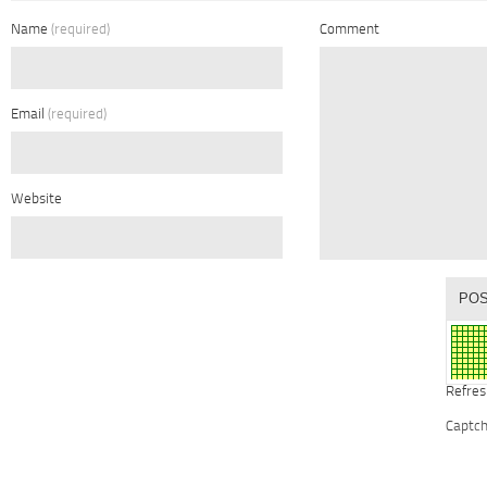
Name
(required)
Comment
Email
(required)
Website
Refres
Captc