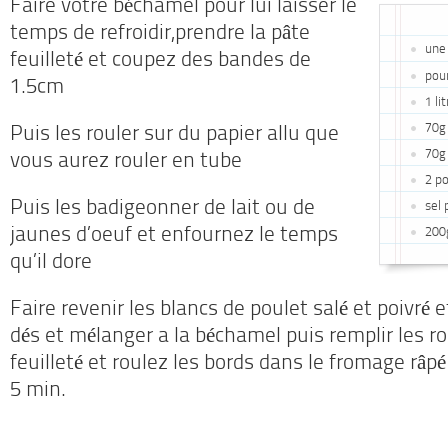
Faire votre béchamel pour lui laisser le
temps de refroidir,prendre la pâte
une 
feuilleté et coupez des bandes de
pou
1.5cm
1 li
70g
Puis les rouler sur du papier allu que
70g 
vous aurez rouler en tube
2 p
Puis les badigeonner de lait ou de
sel 
jaunes d’oeuf et enfournez le temps
200g
qu’il dore
Faire revenir les blancs de poulet salé et poivré 
dés et mélanger a la béchamel puis remplir les r
feuilleté et roulez les bords dans le fromage râp
5 min.