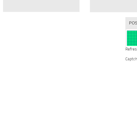
Refres
Captc