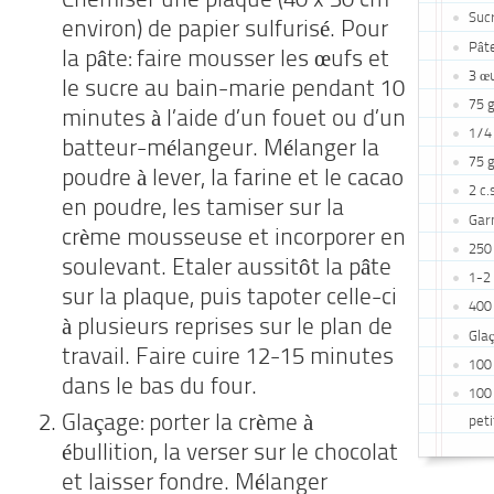
Chemiser une plaque (40 x 30 cm
Suc
environ) de papier sulfurisé. Pour
Pâte
la pâte: faire mousser les œufs et
3 œ
le sucre au bain-marie pendant 10
75 
minutes à l’aide d’un fouet ou d’un
1/4 
batteur-mélangeur. Mélanger la
75 g
poudre à lever, la farine et le cacao
2 c.
en poudre, les tamiser sur la
Garn
crème mousseuse et incorporer en
250
soulevant. Etaler aussitôt la pâte
1-2 
sur la plaque, puis tapoter celle-ci
400 
à plusieurs reprises sur le plan de
Gla
travail. Faire cuire 12-15 minutes
100
dans le bas du four.
100 
Glaçage: porter la crème à
pet
ébullition, la verser sur le chocolat
et laisser fondre. Mélanger