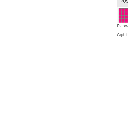
Refres
Captc