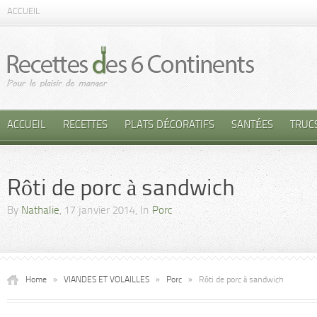
ACCUEIL
ACCUEIL
RECETTES
PLATS DÉCORATIFS
SANTÉES
TRUC
Rôti de porc à sandwich
By
Nathalie
, 17 janvier 2014, In
Porc
Home
»
VIANDES ET VOLAILLES
»
Porc
»
Rôti de porc à sandwich