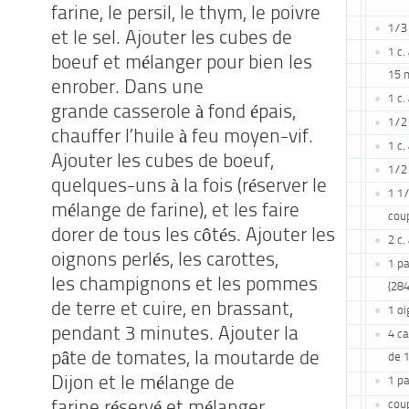
farine, le persil, le
thym, le poivre
1/3 
et le sel. Ajouter les cubes de
1 c.
boeuf et
mélanger pour bien les
15 
enrober. Dans une
1 c.
grande
casserole à fond épais,
1/2 
chauffer l’huile à feu moyen-vif.
1 c.
Ajouter les cubes de boeuf,
1/2 
quelques-uns à la fois
(réserver le
1 1/
mélange de farine), et les faire
coup
dorer de tous
les côtés. Ajouter les
2 c.
oignons perlés, les carottes,
1 pa
les
champignons et les pommes
(284
de terre et cuire, en
brassant,
1 oi
pendant 3 minutes. Ajouter la
4 c
pâte de
tomates, la moutarde de
de 1
Dijon et le mélange de
1 p
coup