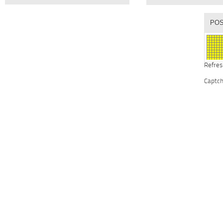
Refres
Captc