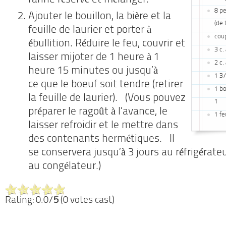
farine
réservé et mélanger.
8 p
Ajouter le bouillon, la bière et la
(de 
feuille de laurier et
porter à
cou
ébullition. Réduire le feu, couvrir et
3 c.
laisser
mijoter de 1 heure à 1
2 c.
heure 15 minutes ou jusqu’à
1 3/
ce
que le boeuf soit tendre (retirer
1 bo
la feuille de laurier).
(Vous pouvez
1
préparer le ragoût à l’avance, le
1 fe
laisser
refroidir et le mettre dans
des contenants hermétiques.
Il
se conservera jusqu’à 3 jours au réfrigérate
au congélateur.)
Rating: 0.0/
5
(0 votes cast)