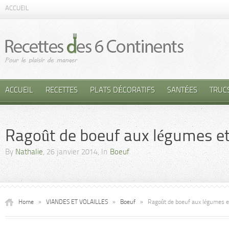
ACCUEIL
ACCUEIL
RECETTES
PLATS DÉCORATIFS
SANTÉES
TRUC
Ragoût de boeuf aux légumes et 
By
Nathalie
, 26 janvier 2014, In
Boeuf
Home
»
VIANDES ET VOLAILLES
»
Boeuf
»
Ragoût de boeuf aux légumes et 