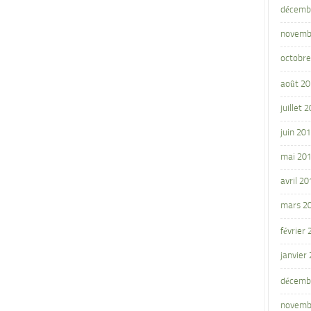
décemb
novemb
octobre
août 2
juillet 
juin 20
mai 20
avril 20
mars 2
février
janvier
décemb
novemb