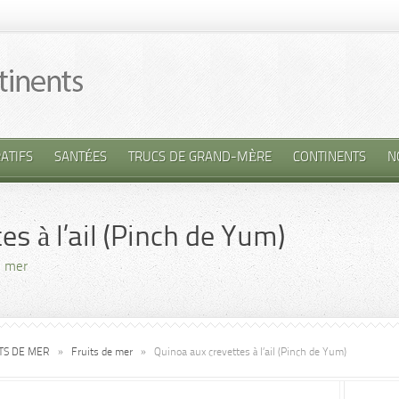
ATIFS
SANTÉES
TRUCS DE GRAND-MÈRE
CONTINENTS
N
s à l’ail (Pinch de Yum)
e mer
ITS DE MER
»
Fruits de mer
»
Quinoa aux crevettes à l’ail (Pinch de Yum)