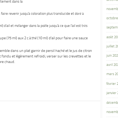
ectement dans la
novemb
 faire revenir jusqu’à coloration plus translucide et doré à
octobre
 ml) d’ail et mélanger dans la poêle jusqu’à ce que l’ail est très
septem
août 2
pe (75 ml) aux 2 c.à.thé (10 ml) d’ail pour faire une sauce
juillet 
semble dans un plat garnir de persil haché et le jus de citron
juin 20
st fondu et légèrement refroidi, verser sur les crevettes et le
ore chaud.
avril 20
mars 2
février
janvier
décemb
novemb