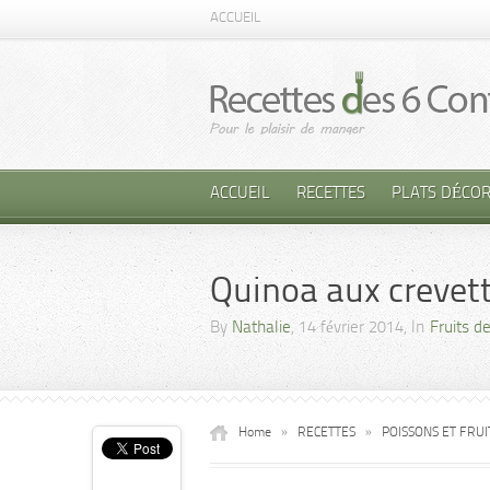
ACCUEIL
ACCUEIL
RECETTES
PLATS DÉCOR
Quinoa aux crevette
By
Nathalie
, 14 février 2014, In
Fruits d
Home
»
RECETTES
»
POISSONS ET FRU