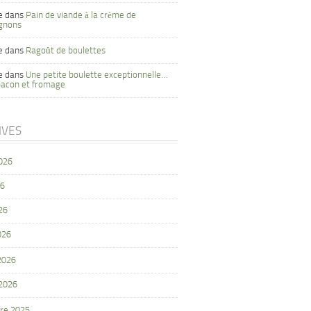
e
dans
Pain de viande à la crème de
gnons
e
dans
Ragoût de boulettes
e
dans
Une petite boulette exceptionnelle…
bacon et fromage
IVES
2026
26
26
026
 2026
 2026
re 2025