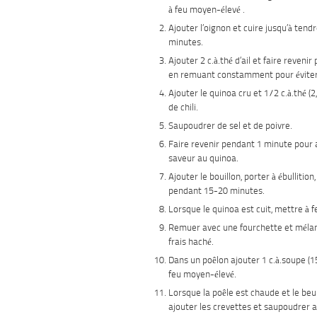
à feu moyen-élevé .
Ajouter l’oignon et cuire jusqu’à tendr
minutes.
Ajouter 2 c.à.thé d’ail et faire reveni
en remuant constamment pour éviter 
Ajouter le quinoa cru et 1/2 c.à.thé (
de chili.
Saupoudrer de sel et de poivre.
Faire revenir pendant 1 minute pour a
saveur au quinoa.
Ajouter le bouillon, porter à ébullition,
pendant 15-20 minutes.
Lorsque le quinoa est cuit, mettre à f
Remuer avec une fourchette et mélang
frais haché.
Dans un poêlon ajouter 1 c.à.soupe (1
feu moyen-élevé.
Lorsque la poêle est chaude et le beu
ajouter les crevettes et saupoudrer a