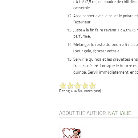
c.à.thé (2,5 ml) de poudre de chili dir
casserole.
Assaisonner avec le sel et le poivre et
l’extérieur.
Juste à la fin faire revenir 1 c.à.thé (5
parfumée.
Mélanger le reste du beurre 5 c.à.sou
(pour cela, écraser votre ail).
Servir le quinoa et les crevettes en
frais, si désiré. Lorsque le beurre e
quinoa. Servir immédiatement, enc
Rating: 0.0/
5
(0 votes cast)
ABOUT THE AUTHOR:
NATHALIE