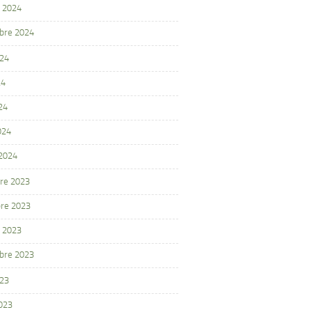
 2024
bre 2024
024
24
24
024
 2024
re 2023
re 2023
 2023
bre 2023
023
2023