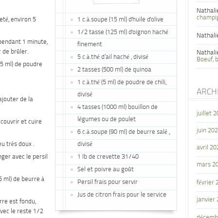
Nathali
champi
eté, environ 5
1 c.à.soupe (15 ml) d'huile d'olive
1/2 tasse (125 ml) d'oignon haché
Nathali
r pendant 1 minute,
finement
de brûler.
Nathali
5 c.à.thé d’ail haché , divisé
Boeuf, 
2,5 ml) de poudre
2 tasses (500 ml) de quinoa
1 c.à.thé (5 ml) de poudre de chili,
ARCH
divisé
jouter de la
4 tasses (1000 ml) bouillon de
juillet 
légumes ou de poulet
 couvrir et cuire
juin 20
6 c.à.soupe (90 ml) de beurre salé ,
eu très doux .
divisé
avril 20
er avec le persil
1 lb de crevette 31/40
mars 2
Sel et poivre au goût
5 ml) de beurre à
Persil frais pour servir
février
Jus de citron frais pour le service
janvier
rre est fondu,
vec le reste 1/2
décemb