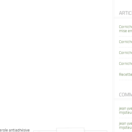
ARTI
Cornich
mise en
Cornich
Cornicho
Cornich
Recette
COMM
jean yv
mijoteu
jean yv
mijoteu
erole antiadhésive