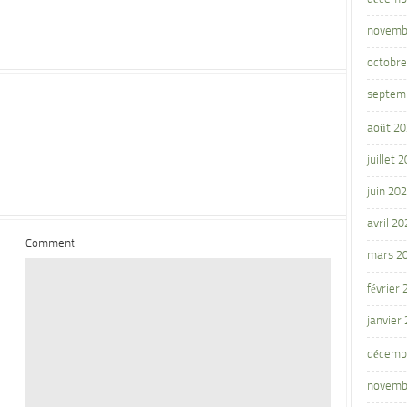
novemb
octobre
septem
août 2
juillet 
juin 20
avril 20
Comment
mars 2
février
janvier
décemb
novemb