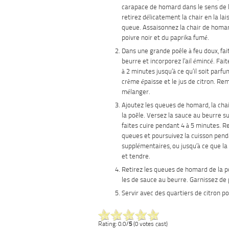
carapace de homard dans le sens de 
retirez délicatement la chair en la lai
queue. Assaisonnez la chair de homar
poivre noir et du paprika fumé.
Dans une grande poêle à feu doux, fai
beurre et incorporez l’ail émincé. Fai
à 2 minutes jusqu’à ce qu’il soit parfu
crème épaisse et le jus de citron. Re
mélanger.
Ajoutez les queues de homard, la chai
la poêle. Versez la sauce au beurre s
faites cuire pendant 4 à 5 minutes. R
queues et poursuivez la cuisson pend
supplémentaires, ou jusqu’à ce que la
et tendre.
Retirez les queues de homard de la p
les de sauce au beurre. Garnissez de p
Servir avec des quartiers de citron 
Rating: 0.0/
5
(0 votes cast)