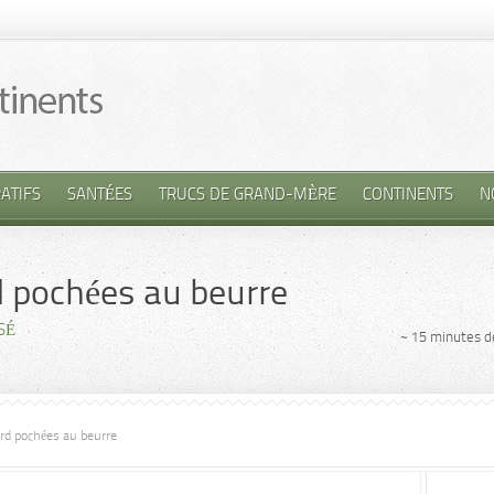
ATIFS
SANTÉES
TRUCS DE GRAND-MÈRE
CONTINENTS
N
 pochées au beurre
SÉ
~ 15 minutes d
d pochées au beurre