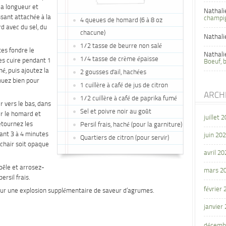
la longueur et
Nathali
ssant attachée à la
champi
4 queues de homard (6 à 8 oz
d avec du sel, du
chacune)
Nathali
1/2 tasse de beurre non salé
tes fondre le
Nathali
1/4 tasse de crème épaisse
tes cuire pendant 1
Boeuf, 
mé, puis ajoutez la
2 gousses d'ail, hachées
muez bien pour
1 cuillère à café de jus de citron
ARCH
1/2 cuillère à café de paprika fumé
r vers le bas, dans
Sel et poivre noir au goût
ur le homard et
juillet 
etournez les
Persil frais, haché (pour la garniture)
ant 3 à 4 minutes
juin 20
Quartiers de citron (pour servir)
 chair soit opaque
avril 20
oêle et arrosez-
mars 2
ersil frais.
février
pour une explosion supplémentaire de saveur d’agrumes.
janvier
décemb