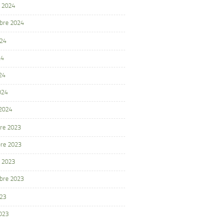
 2024
bre 2024
024
24
24
024
 2024
re 2023
re 2023
 2023
bre 2023
023
2023