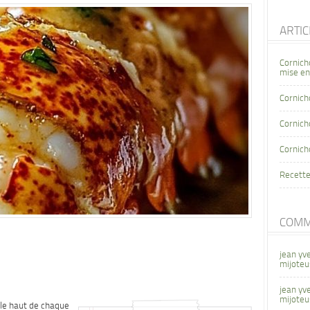
ARTI
Cornich
mise en
Cornich
Cornicho
Cornich
Recette
COMM
jean yv
mijoteu
jean yv
mijoteu
z le haut de chaque