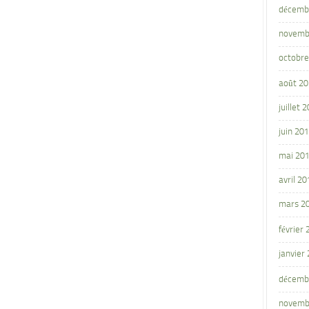
décemb
novemb
octobre
août 2
juillet 
juin 20
mai 20
avril 20
mars 2
février
janvier
décemb
novemb