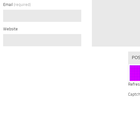
Email
(required)
Website
Refres
Captc