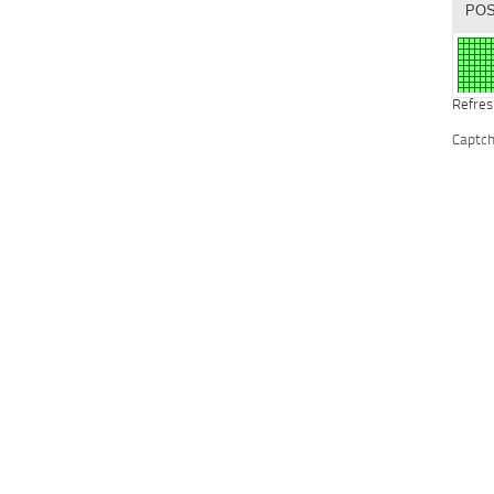
Refres
Captc