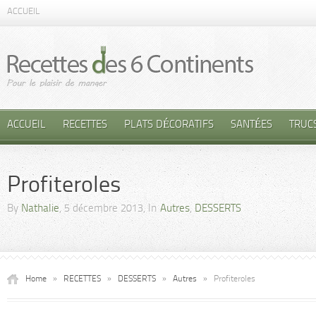
ACCUEIL
ACCUEIL
RECETTES
PLATS DÉCORATIFS
SANTÉES
TRUC
Profiteroles
By
Nathalie
, 5 décembre 2013, In
Autres
,
DESSERTS
Home
»
RECETTES
»
DESSERTS
»
Autres
»
Profiteroles