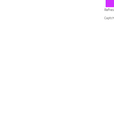
Refres
Captc