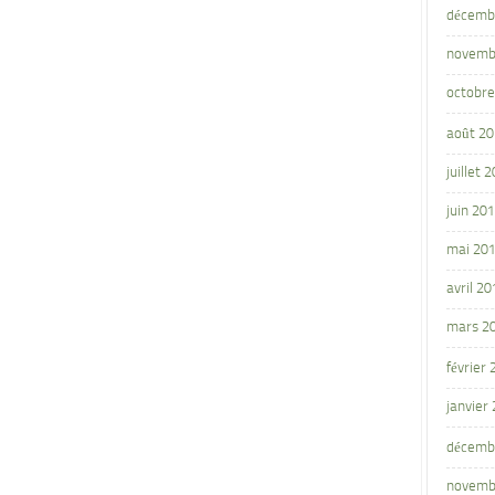
décemb
novemb
octobre
août 2
juillet 
juin 20
mai 20
avril 20
mars 2
février
janvier
décemb
novemb