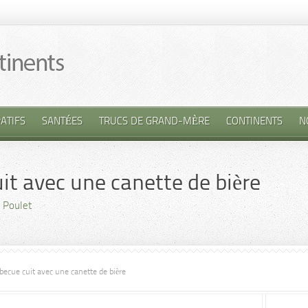
ATIFS
SANTÉES
TRUCS DE GRAND-MÈRE
CONTINENTS
N
it avec une canette de bière
,
Poulet
becue cuit avec une canette de bière