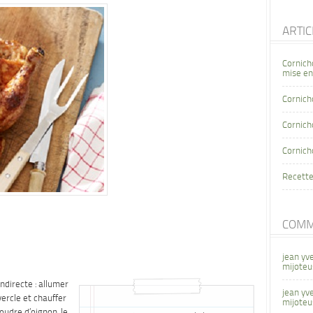
ARTI
Cornich
mise en
Cornich
Cornicho
Cornich
Recette
COMM
jean yv
mijoteu
ndirecte : allumer
jean yv
vercle et chauffer
mijoteu
poudre d’oignon, le