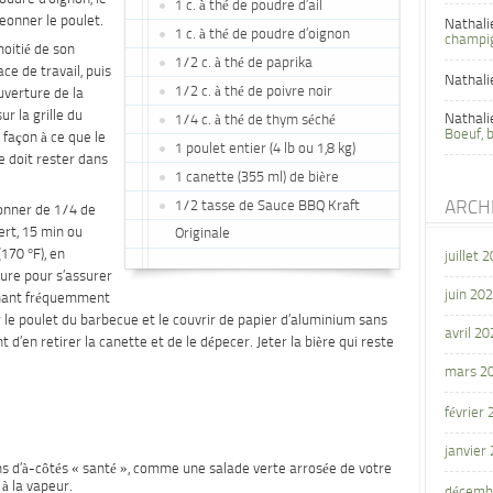
1 c. à thé de poudre d’ail
geonner le poulet.
Nathali
1 c. à thé de poudre d’oignon
champi
moitié de son
1/2 c. à thé de paprika
ce de travail, puis
Nathali
1/2 c. à thé de poivre noir
ouverture de la
ur la grille du
Nathali
1/4 c. à thé de thym séché
Boeuf, 
 façon à ce que le
1 poulet entier (4 lb ou 1,8 kg)
te doit rester dans
1 canette (355 ml) de bière
1/2 tasse de Sauce BBQ Kraft
ARCH
eonner de 1/4 de
ert, 15 min ou
Originale
(170 °F), en
juillet 
ure pour s’assurer
juin 20
nnant fréquemment
r le poulet du barbecue et le couvrir de papier d’aluminium sans
avril 20
 d’en retirer la canette et de le dépecer. Jeter la bière qui reste
mars 2
février
janvier
 d’à-côtés « santé », comme une salade verte arrosée de votre
à la vapeur.
décemb