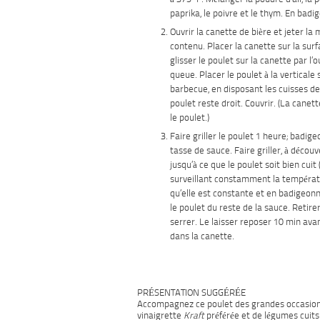
paprika, le poivre et le thym. En badi
Ouvrir
la canette de bière et jeter la 
contenu. Placer la canette sur la surfa
glisser le poulet sur la canette par l’
queue. Placer le poulet à la verticale s
barbecue, en disposant les cuisses de
poulet reste droit. Couvrir. (La canet
le poulet.)
Faire
griller le poulet 1 heure; badig
tasse de sauce. Faire griller, à découv
jusqu’à ce que le poulet soit bien cuit 
surveillant constamment la températ
qu’elle est constante et en badigeo
le poulet du reste de la sauce. Retire
serrer. Le laisser reposer 10 min avant
dans la canette.
PRÉSENTATION SUGGÉRÉE
Accompagnez ce poulet des grandes occasions
vinaigrette
Kraft
préférée et de légumes cuits 