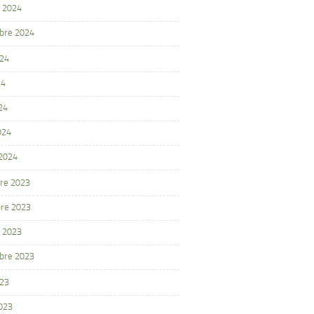
 2024
bre 2024
024
24
24
024
 2024
re 2023
re 2023
 2023
bre 2023
023
2023