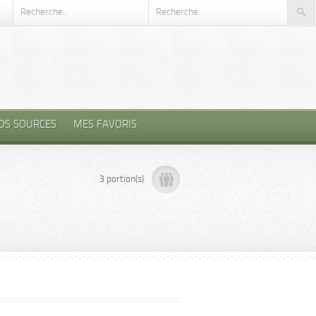
OS SOURCES
MES FAVORIS
3 portion(s)