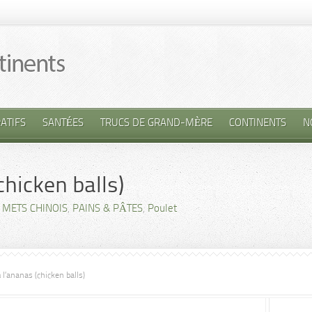
ATIFS
SANTÉES
TRUCS DE GRAND-MÈRE
CONTINENTS
N
chicken balls)
,
METS CHINOIS
,
PAINS & PÂTES
,
Poulet
 l’ananas (chicken balls)