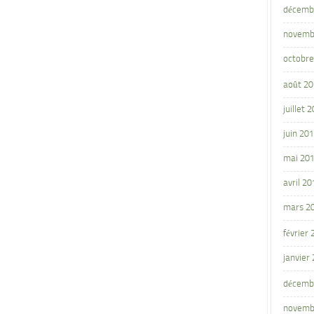
décemb
novemb
octobre
août 2
juillet 
juin 20
mai 20
avril 20
mars 2
février
janvier
décemb
novemb