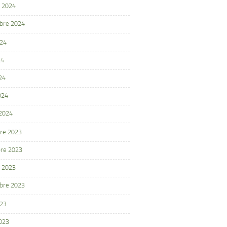
 2024
bre 2024
024
24
24
024
 2024
re 2023
re 2023
 2023
bre 2023
023
2023