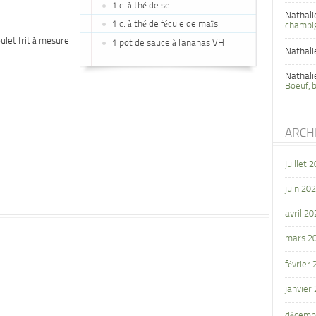
1 c. à thé de sel
Nathali
1 c. à thé de fécule de maïs
champi
ulet frit à mesure
1 pot de sauce à l'ananas VH
Nathali
Nathali
Boeuf, 
ARCH
juillet 
juin 20
avril 20
mars 2
février
janvier
décemb