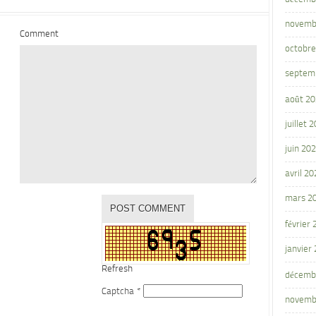
novemb
Comment
octobre
septem
août 2
juillet 
juin 20
avril 20
mars 2
février
janvier
Refresh
décemb
Captcha
*
novemb