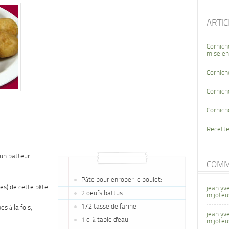
ARTI
Cornich
mise en
Cornich
Cornicho
Cornich
Recette
 un batteur
COMM
Pâte pour enrober le poulet:
es) de cette pâte.
jean yv
2 oeufs battus
mijoteu
1/2 tasse de farine
s à la fois,
jean yv
1 c. à table d'eau
mijoteu