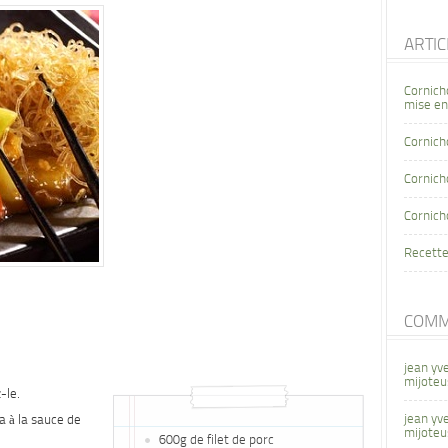
ARTI
Cornich
mise en
Cornich
Cornicho
Cornich
Recette
COMM
jean yv
mijoteu
-le.
jean yv
a à la sauce de
mijoteu
600g de filet de porc