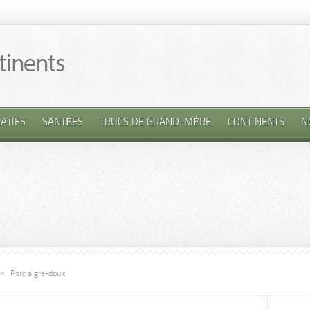
ATIFS
SANTÉES
TRUCS DE GRAND-MÈRE
CONTINENTS
N
»
Porc aigre-doux