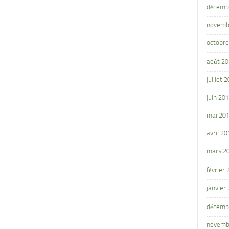
décemb
novemb
octobre
août 2
juillet 
juin 20
mai 20
avril 20
mars 2
février
janvier
décemb
novemb