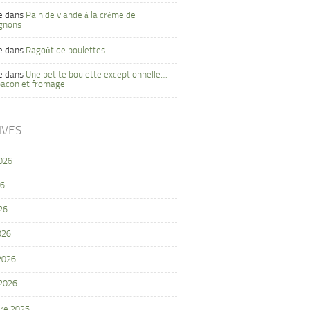
e
dans
Pain de viande à la crème de
gnons
e
dans
Ragoût de boulettes
e
dans
Une petite boulette exceptionnelle…
bacon et fromage
IVES
2026
26
26
026
 2026
 2026
re 2025