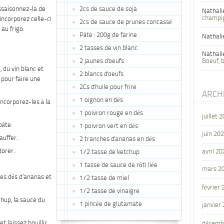
assaisonnez-la de
2cs de sauce de soja
Nathali
champi
incorporez celle-ci
2cs de sauce de prunes concassé
 au frigo.
Pâte : 200g de farine
Nathali
2 tasses de vin blanc
Nathali
2 jaunes d'oeufs
Boeuf, 
, du vin blanc et
2 blancs d'oeufs
 pour faire une
2Cs d'huile pour frire
ARCH
1 oignon en dés
ncorporez-les à la
1 poivron rouge en dés
juillet 
pâte.
1 poivron vert en dés
juin 20
auffer.
2 tranches d'ananas en dés
dorer.
avril 20
1/2 tasse de ketchup
1 tasse de sauce de rôti liée
mars 2
 les dés d’ananas et
1/2 tasse de miel
février
1/2 tasse de vinaigre
hup, la sauce du
1 pincée de glutamate
janvier
 laissez bouillir.
décemb