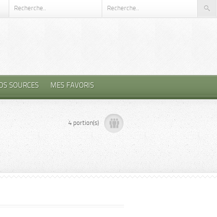
OS SOURCES
MES FAVORIS
4 portion(s)